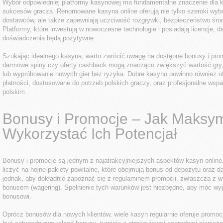
Wybór odpowiedniej platformy kasynowej ma fundamentalne znaczenie dla k
sukcesów gracza. Renomowane kasyna online oferują nie tylko szeroki wybó
dostawców, ale także zapewniają uczciwość rozgrywki, bezpieczeństwo środ
Platformy, które inwestują w nowoczesne technologie i posiadają licencje, 
doświadczenia będą pozytywne.
Szukając idealnego kasyna, warto zwrócić uwagę na dostępne bonusy i pro
darmowe spiny czy oferty cashback mogą znacząco zwiększyć wartość gry,
lub wypróbowanie nowych gier bez ryzyka. Dobre kasyno powinno również 
płatności, dostosowane do potrzeb polskich graczy, oraz profesjonalne wspa
polskim.
Bonusy i Promocje – Jak Maksy
Wykorzystać Ich Potencjał
Bonusy i promocje są jednym z najatrakcyjniejszych aspektów kasyn onlin
liczyć na hojne pakiety powitalne, które obejmują bonus od depozytu oraz 
jednak, aby dokładnie zapoznać się z regulaminem promocji, zwłaszcza z
bonusem (wagering). Spełnienie tych warunków jest niezbędne, aby móc wyp
bonusowi.
Oprócz bonusów dla nowych klientów, wiele kasyn regularnie oferuje promocj