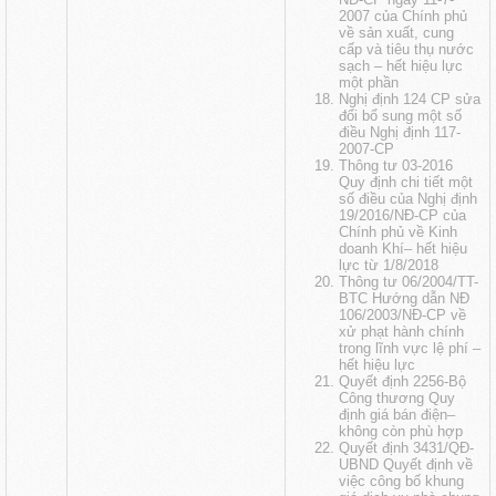
2007 của Chính phủ
về sản xuất, cung
cấp và tiêu thụ nước
sạch
– hết hiệu lực
một phần
Nghị định 124 CP sửa
đổi bổ sung một số
điều Nghị định 117-
2007-CP
Thông tư 03-2016
Quy định chi tiết một
số điều của Nghị định
19/2016/NĐ-CP của
Chính phủ về Kinh
doanh Khí
– hết hiệu
lực từ 1/8/2018
Thông tư 06/2004/TT-
BTC Hướng dẫn NĐ
106/2003/NĐ-CP về
xử phạt hành chính
trong lĩnh vực lệ phí
–
hết hiệu lực
Quyết định 2256-Bộ
Công thương Quy
định giá bán điện
–
không còn phù hợp
Quyết định 3431/QĐ-
UBND Quyết định về
việc công bố khung