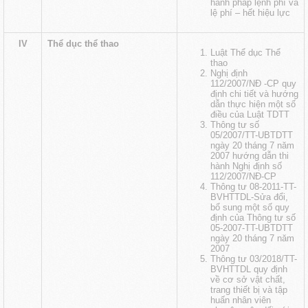
hành pháp lệnh phí và
lệ phí
– hết hiệu lực
IV
Thể dục thể thao
Luật Thể dục Thể
thao
Nghị định
112/2007/NĐ -CP quy
định chi tiết và hướng
dẫn thực hiện một số
điều của Luật TDTT
Thông tư số
05/2007/TT-UBTDTT
ngày 20 tháng 7 năm
2007 hướng dẫn thi
hành Nghị định số
112/2007/NĐ-CP
Thông tư 08-2011-TT-
BVHTTDL-Sửa đổi,
bổ sung một số quy
định của Thông tư số
05-2007-TT-UBTDTT
ngày 20 tháng 7 năm
2007
Thông tư 03/2018/TT-
BVHTTDL quy định
về cơ sở vật chất,
trang thiết bị và tập
huấn nhân viên