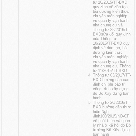
tư 10/2015/TT-BXD
quy định về đào tạo,
bồi dưỡng kiến thức
chuyên môn nghiệp
vụ quản lý vận hành
nhà chung cư và
Thông tư 28/2016/TT-
BXDsửa đổi quy định
của Thông tư
10/2015/TT-BXD quy
định về đào tạo, bồi
dưỡng kiến thức
chuyên môn, nghiệp
vụ quản lý vận hành
nhà chung cư, Thông
tư 11/2015/TT-BXD
Thông tư 03/2017/TT-
BXD hướng dẫn xác
định chi phí bảo trì
công trình xây dựng
do Bộ Xây dựng ban
hành
Thông tư 20/2016/TT-
BXD hướng dẫn thực
hiện Nghị
định100/2015/NĐ-CP
về phát triển và quản
lý nhà ở xã hội do Bộ
trưởng Bộ Xây dựng
ban hành