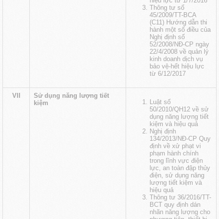
hiệu lực từ 1/7/2016
Thông tư số
45/2009/TT-BCA
(C11) Hướng dẫn thi
hành một số điều của
Nghị định số
52/2008/NĐ-CP ngày
22/4/2008 về quản lý
kinh doanh dịch vụ
bảo vệ
-hết hiệu lực
từ 6/12/2017
VII
Sử dụng năng lượng tiết
Luật số
kiệm
50/2010/QH12 về sử
dụng năng lượng tiết
kiệm và hiệu quả
Nghị định
134/2013/NĐ-CP Quy
định về xử phạt vi
phạm hành chính
trong lĩnh vực điện
lực, an toàn đập thủy
điện, sử dụng năng
lượng tiết kiệm và
hiệu quả
Thông tư 36/2016/TT-
BCT quy định dán
nhãn năng lượng cho