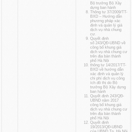
Bộ trưởng Bộ Xây
dựng ban hành
Thông tư 37/2009/TT-
BXD – Hướng dẫn
phương pháp xác
định và quản lý giá
dịch vụ nhà chung
cư.
Quyết định
số 243
/QĐ-UBND về
công bố khung giá
dịch vụ nhà chung cư
trên địa bàn thành
phố Hà Nội
thông tư 14/2017/TT-
BXD về hướng dẫn
xác định và quản lý
chi phí dịch vụ công
ích đô thị do Bộ
trưởng Bộ Xây dựng
ban hành
Quyết định 243/QĐ-
UBND năm 2017
công bố khung giá
dịch vụ nhà chung cư
trên địa bàn thành
phố Hà Nộ
i
Quyết định
19/2013/QĐ-UBND
của UBND Tp. Hà Nội