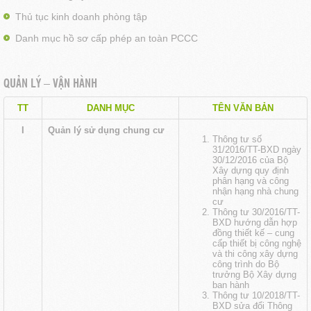
Thủ tục kinh doanh phòng tập
Danh mục hồ sơ cấp phép an toàn PCCC
QUẢN LÝ – VẬN HÀNH
TT
DANH MỤC
TÊN VĂN BẢN
I
Quản lý sử dụng chung cư
Thông tư số
31/2016/TT-BXD ngày
30/12/2016 của Bộ
Xây dựng quy định
phân hạng và công
nhận hạng nhà chung
cư
Thông tư 30/2016/TT-
BXD hướng dẫn hợp
đồng thiết kế – cung
cấp thiết bị công nghệ
và thi công xây dựng
công trình do Bộ
trưởng Bộ Xây dựng
ban hành
Thông tư 10/2018/TT-
BXD sửa đổi Thông