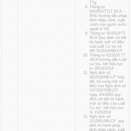
TTg
Thông tư
04/2002/TTLT BCA –
BNG hướng dẫn pháp
lệnh nhập cảnh, xuất
cảnh của người nước
ngoài ở VN
Thông tư 35/2014/TT-
BCA Quy định chi tiết
thi hành một số điều
của Luật Cư trú và
NĐ 31/2014/NĐ-CP
Thông tư 52/2010 TT
-BCA hướng dẫn Luật
cư trú
– hết hiệu lực
tư 28/10/2014
Nghị định số
56/2010/NĐ-CP Sửa
đổi, bổ sung một số
điều của Nghị định số
107/2007/NĐ-CP
ngày 4/4/2003 quy
định chi tiết thi hành
một số điều của Luật
Cư trú
– hết hiệu lực
từ 15/8/2014
Nghị định số
21/2001/NĐ-CP quy
định thi hành pháp
lệnh nhập cảnh, xuất