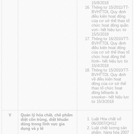
15/8/2018
Thông tư 15/2011/TT-
BVHTTDL Quy định
điều kiện hoạt động
của cơ sở thể thao tổ
chức hoạt động quần
vợt
– hết hiệu lực từ
15/5/2018
Thông tư 16/2010/TT-
BVHTTDL Quy định
điều kiện hoạt động
của cơ sở thể thao tổ
chức hoạt động thể
hình
– hết hiệu lực từ
15/4/2018
Thông tư 15/2010/TT-
BVHTTDL Quy định
về điều kiện hoạt
động của cơ sở thể
thao tổ chức hoạt
động billiards &
snooker
– hết hiệu lực
từ 15/3/2018
V
Quản lý hóa chất, chế phẩm
Luật Hóa chất số
diệt côn trùng, diệt khuẩn
06/2007/QH12
dùng trong lĩnh vực gia
Luật chất lượng sản
dụng và y tế
phẩm, hàng hóa 2007