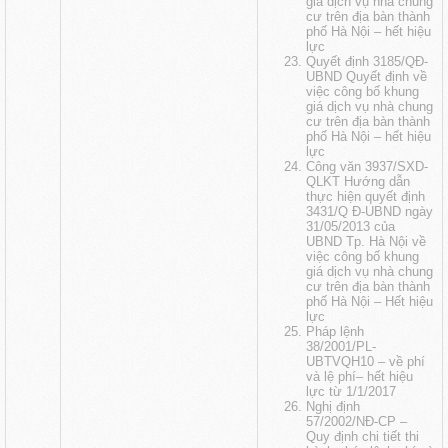
giá dịch vụ nhà chung
cư trên địa bàn thành
phố Hà Nội
– hết hiệu
lực
Quyết định 3185/QĐ-
UBND Quyết định về
việc công bố khung
giá dịch vụ nhà chung
cư trên địa bàn thành
phố Hà Nội
– hết hiệu
lực
Công văn 3937/SXD-
QLKT Hướng dẫn
thực hiện quyết định
3431/Q Đ-UBND ngày
31/05/2013 của
UBND Tp. Hà Nội về
việc công bố khung
giá dịch vụ nhà chung
cư trên địa bàn thành
phố Hà Nội
– Hết hiệu
lực
Pháp lệnh
38/2001/PL-
UBTVQH10 – về phí
và lệ phí
– hết hiệu
lực từ 1/1/2017
Nghị định
57/2002/NĐ-CP –
Quy định chi tiết thi