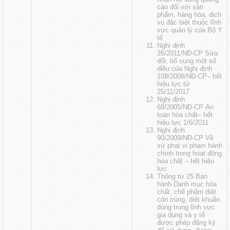
cáo đối với sản
phẩm, hàng hóa, dịch
vụ đặc biệt thuộc lĩnh
vực quản lý của Bộ Y
tế
Nghị định
26/2011/NĐ-CP Sửa
đổi, bổ sung một số
điều của Nghị định
108/2008/NĐ-CP
– hết
hiệu lực từ
25/11/2017
Nghị định
68/2005/NĐ-CP An
toàn hóa chất
– hết
hiệu lực 1/6/2011
Nghị định
90/2009/NĐ-CP Về
xử phạt vi phạm hành
chính trong hoạt động
hóa chất
– hết hiệu
lực
Thông tư 25 Ban
hành Danh mục hóa
chất, chế phẩm diệt
côn trùng, diệt khuẩn
dùng trong lĩnh vực
gia dụng và y tế
được phép đăng ký