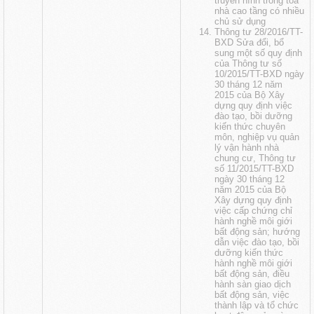
truyền hình trong tòa
nhà cao tầng có nhiều
chủ sử dụng
Thông tư 28/2016/TT-
BXD Sửa đổi, bổ
sung một số quy định
của Thông tư số
10/2015/TT-BXD ngày
30 tháng 12 năm
2015 của Bộ Xây
dựng quy định việc
đào tạo, bồi dưỡng
kiến thức chuyên
môn, nghiệp vụ quản
lý vận hành nhà
chung cư, Thông tư
số 11/2015/TT-BXD
ngày 30 tháng 12
năm 2015 của Bộ
Xây dựng quy định
việc cấp chứng chỉ
hành nghề môi giới
bất động sản; hướng
dẫn việc đào tạo, bồi
dưỡng kiến thức
hành nghề môi giới
bất động sản, điều
hành sàn giao dịch
bất động sản, việc
thành lập và tổ chức