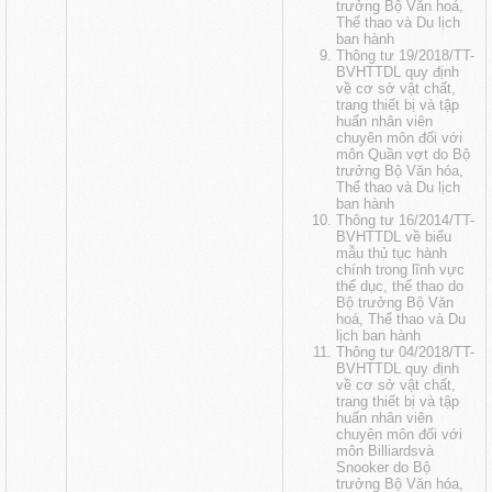
trưởng Bộ Văn hoá,
Thể thao và Du lịch
ban hành
Thông tư 19/2018/TT-
BVHTTDL quy định
về cơ sở vật chất,
trang thiết bị và tập
huấn nhân viên
chuyên môn đối với
môn Quần vợt do Bộ
trưởng Bộ Văn hóa,
Thể thao và Du lịch
ban hành
Thông tư 16/2014/TT-
BVHTTDL về biểu
mẫu thủ tục hành
chính trong lĩnh vực
thể dục, thể thao do
Bộ trưởng Bộ Văn
hoá, Thể thao và Du
lịch ban hành
Thông tư 04/2018/TT-
BVHTTDL quy định
về cơ sở vật chất,
trang thiết bị và tập
huấn nhân viên
chuyên môn đối với
môn Billiardsvà
Snooker do Bộ
trưởng Bộ Văn hóa,