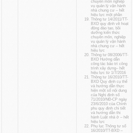
chuyên môn nghiệp
vụ quản lý vận hành
nhà chung cư
– hết
hiệu lực một phần
Thông tư 14/2011/TT-
BXD quy định về hoạt
động đào tạo, bồi
dưỡng kiến thức
chuyên môn, nghiệp
vụ quản lý vận hành
nhà chung cư
– hết
hiệu lực
Thông tư 08/2006/TT-
BXD Hướng dẫn
công tác bảo trì công
trình xây dựng
– hết
hiệu lực từ 1/7/2016
Thông tư 16/2010/TT-
BXD Quy định cụ thể
và hướng dẫn thực
hiện một số nội dung
của Nghị định số
71/2010/NĐ-CP ngày
23/6/2010 của Chính
phu quy định chi tiết
và hướng dẫn thi
hành Luật nhà ở
– hết
hiệu lực
Phụ lục Thông tư số
16/2010/TT-BXD
–