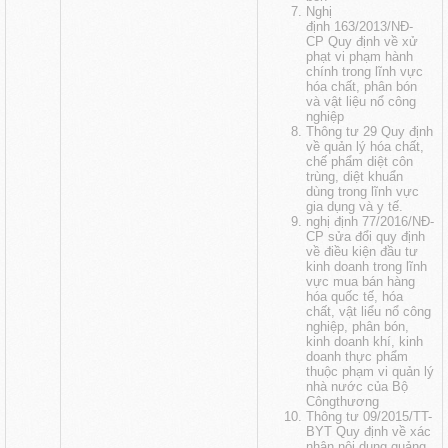
Nghị
định 163/2013/NĐ-
CP Quy định về xử
phạt vi phạm hành
chính trong lĩnh vực
hóa chất, phân bón
và vật liệu nổ công
nghiệp
Thông tư 29 Quy định
về quản lý hóa chất,
chế phẩm diệt côn
trùng, diệt khuẩn
dùng trong lĩnh vực
gia dụng và y tế.
nghị định 77/2016/NĐ-
CP sửa đổi quy định
về điều kiện đầu tư
kinh doanh trong lĩnh
vực mua bán hàng
hóa quốc tế, hóa
chất, vật liểu nổ công
nghiệp, phân bón,
kinh doanh khí, kinh
doanh thực phẩm
thuộc phạm vi quản lý
nhà nước của Bộ
Côngthương
Thông tư 09/2015/TT-
BYT Quy định về xác
nhận nội dung quảng