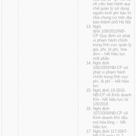
về việc ban hành quy
chế quản lý sử dụng
nguồn kinh phí bảo trì
nhà chung cư trên địa
bàn thành phố Hà Nội
Nghị
định 109/2013/NĐ-
CP Quy định xử phạt
vi phạm hành chính
trong lĩnh vực quản lý
giá, phí, lệ phí, hóa
đơn
– hết hiệu lực
một phần
Nghị định
106/2003/NĐ-CP xử
phạt vi phạm hành
chính trong lĩnh vực
phí, lệ phí
– hết hiệu
lực
Nghị định 19-2016-
NĐ-CP về Kinh doanh
Khí
– hết hiệu lực từ
1/8/2018
Nghị định
107/2009/NĐ-CP về
Kinh doanh Khí dầu
mỏ hóa lỏng
– hết
hiệu lực
Nghị đinh 117-2007-
NĐ-CP ngày 11-7-