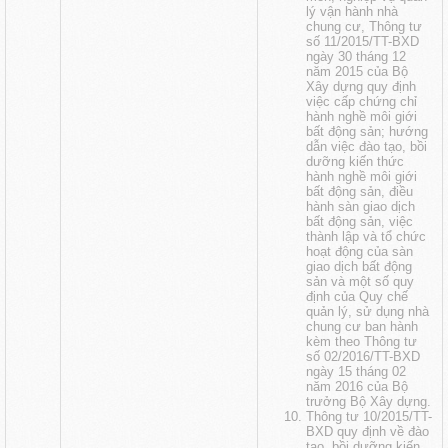
lý vận hành nhà
chung cư, Thông tư
số 11/2015/TT-BXD
ngày 30 tháng 12
năm 2015 của Bộ
Xây dựng quy định
việc cấp chứng chỉ
hành nghề môi giới
bất động sản; hướng
dẫn việc đào tạo, bồi
dưỡng kiến thức
hành nghề môi giới
bất động sản, điều
hành sàn giao dịch
bất động sản, việc
thành lập và tổ chức
hoạt động của sàn
giao dịch bất động
sản và một số quy
định của Quy chế
quản lý, sử dụng nhà
chung cư ban hành
kèm theo Thông tư
số 02/2016/TT-BXD
ngày 15 tháng 02
năm 2016 của Bộ
trưởng Bộ Xây dựng.
Thông tư 10/2015/TT-
BXD quy định về đào
tạo, bồi dưỡng kiến