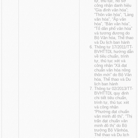
tự, thủ tục, hồ sơ
công nhận danh hiệu
“Gia đình văn hóa”;
“Thôn văn hóa”, “Làng
văn hóa”, “Ấp văn
hóa”, “Bản văn hóa”,
“Tổ dân phố văn hóa”
và tương đương do
Bộ Văn hóa, Thể thao
và Du lịch ban hành
Thông tư 17/2011/TT-
BVHTTDL hướng dẫn
về tiêu chuẩn, trình
tự, thủ tục xét và
công nhận “Xã đạt
chuẩn văn hóa nông
thôn mới” do Bộ Văn
hóa, Thể thao và Du
lịch ban hành
Thông tư 02/2013/TT-
BVHTTDL quy định
chi tiết tiêu chuẩn,
trình tự, thủ tục xét
và công nhận
“Phường đạt chuẩn
văn minh đô thị”, “Thị
trấn đạt chuẩn văn
minh đô thị” do Bộ
trưởng Bộ Vănhóa,
Thể thao và Du lịch