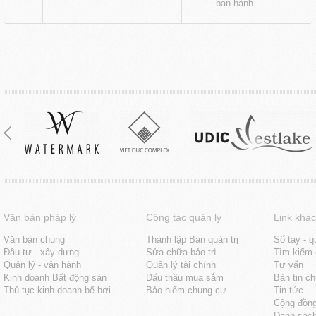
ban hành
Văn bản pháp lý
Công tác quản lý
Link khác
Văn bản chung
Thành lập Ban quản trị
Sổ tay - q
Đầu tư - xây dưng
Sửa chữa bảo trì
Tìm kiếm 
Quản lý - vận hành
Quản lý tài chính
Tư vấn
Kinh doanh Bất động sản
Đấu thầu mua sắm
Bản tin c
Thủ tục kinh doanh bể bơi
Bảo hiểm chung cư
Tin tức
Cộng đồn
Danh sách