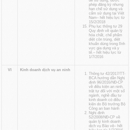
để sử dụng, được
phép đăng ký nhưng
hạn chế sử dụng và
cấm sử dụng tại Việt
Nam
– hết hiệu lực từ
15/2/2018
Phụ lục thông tư 29
Quy định về quản lý
hóa chất, chế phẩm
diệt côn trùng, diệt
khuẩn dùng trong lĩnh
vực gia dụng và y
tế.
– hết hiệu lực từ
1/7/2016
VI
Kinh doanh dịch vụ an ninh
Thông tư 42/2017/TT-
BCA hướng dẫn Nghị
định 96/2016/NĐ-CP
về điều kiện an ninh,
trật tự đối với một số
ngành, nghề đầu tư
kinh doanh có điều
kiện do Bộ trưởng Bộ
Công an ban hành
Nghị định
52/2008/NĐ-CP về
quản lý kinh doanh
dịch vụ Bảo vệ
– hết