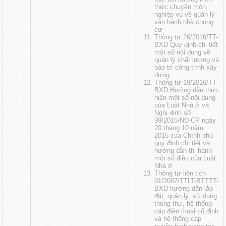
thức chuyên môn,
nghiệp vụ về quản lý
vận hành nhà chung
cư
Thông tư
26/2016/TT-
BXD Quy định chi tiết
một số nội dung về
quản lý chất lượng và
bảo trì công trình xây
dựng
Thông tư 19/2016/TT-
BXD Hướng dẫn thực
hiện một số nội dung
của Luật Nhà ở và
Nghị định số
99/2015/NĐ-CP ngày
20 tháng 10 năm
2015 của Chính phủ
quy định chi tiết và
hướng dẫn thi hành
một số điều của Luật
Nhà ở
Thông tư liên tịch
01/2007/TTLT-BTTTT-
BXD hướng dẫn lắp
đặt, quản lý, sử dụng
thùng thư, hệ thống
cáp điện thoại cố định
và hệ thống cáp