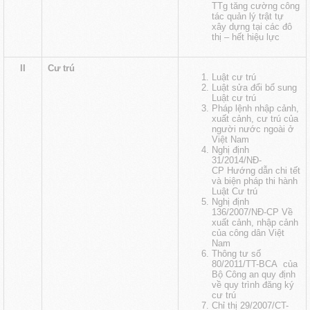
TTg tăng cường công
tác quản lý trật tự
xây dựng tại các đô
thị
– hết hiệu lực
II
Cư trú
Luật cư trú
Luật sửa đổi bổ sung
Luật cư trú
Pháp lệnh nhập cảnh,
xuất cảnh, cư trú của
người nước ngoài ở
Việt Nam
Nghị định
31/2014/NĐ-
CP Hướng dẫn chi tết
và biện pháp thi hành
Luật Cư trú
Nghị định
136/2007/NĐ-CP Về
xuất cảnh, nhập cảnh
của công dân Việt
Nam
Thông tư số
80/2011/TT-BCA của
Bộ Công an quy định
về quy trình đăng ký
cư trú
Chỉ thị 29/2007/CT-