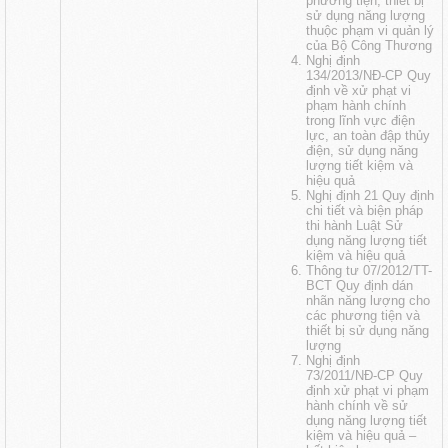
phương tiện, thiết bị
sử dụng năng lượng
thuộc phạm vi quản lý
của Bộ Công Thương
Nghị định
134/2013/NĐ-CP Quy
định về xử phạt vi
phạm hành chính
trong lĩnh vực điện
lực, an toàn đập thủy
điện, sử dụng năng
lượng tiết kiệm và
hiệu quả
Nghị định 21 Quy định
chi tiết và biện pháp
thi hành Luật Sử
dụng năng lượng tiết
kiệm và hiệu quả
Thông tư 07/2012/TT-
BCT Quy định dán
nhãn năng lượng cho
các phương tiện và
thiết bị sử dụng năng
lượng
Nghị định
73/2011/NĐ-CP Quy
định xử phạt vi phạm
hành chính về sử
dụng năng lượng tiết
kiệm và hiệu quả
–