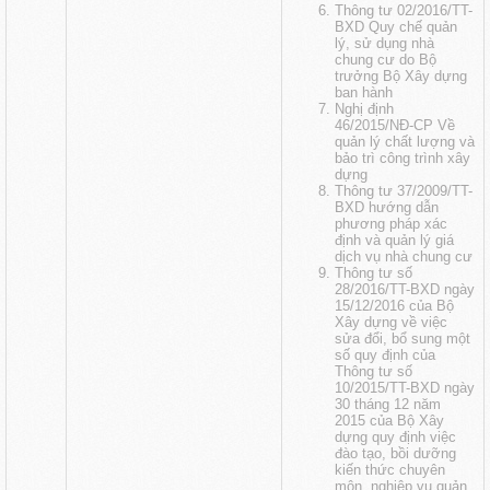
Thông tư 02/2016/TT-
BXD Quy chế quản
lý, sử dụng nhà
chung cư do Bộ
trưởng Bộ Xây dựng
ban hành
Nghị định
46/2015/NĐ-CP Về
quản lý chất lượng và
bảo trì công trình xây
dựng
Thông tư 37/2009/TT-
BXD hướng dẫn
phương pháp xác
định và quản lý giá
dịch vụ nhà chung cư
Thông tư số
28/2016/TT-BXD ngày
15/12/2016 của Bộ
Xây dựng về việc
sửa đổi, bổ sung một
số quy định của
Thông tư số
10/2015/TT-BXD ngày
30 tháng 12 năm
2015 của Bộ Xây
dựng quy định việc
đào tạo, bồi dưỡng
kiến thức chuyên
môn, nghiệp vụ quản