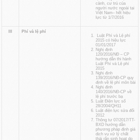
cảnh, cư trú của
người nước ngoài tại
Việt Nam
– hết hiệu
lực từ 1/7/2016
III
Phí và lệ phí
Luật Phí và Lệ phí
2015 có hiệu lực
01/01/2017
Nghị định
120/2016/NĐ – CP
hướng dẫn thi hành
Luật Phí và Lệ phí
2015
Nghị định
139/2016/NĐ-CP quy
định về lệ phí môn bài
Nghị định
140/2016/NĐ-CP về
lệ phí trước bạ
Luật Điện lực số
28/2004/QH11
Luật điện lực sửa đổi
2012
Thông tư 07/2017/TT-
BXD hướng dẫn
phương pháp định giá
dịch vụ xử lý chất
thải rắn sinh hoạt do