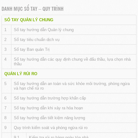
DANH MỤC SỔ TAY – QUY TRÌNH
SỔ TAY QUẢN LÝ CHUNG
1
Sổ tay hướng dẫn Quản lý chung
2
Sổ tay tiêu chuẩn dịch vụ
3
Sổ tay Ban quản Trị
4
Sổ tay hướng dẫn các quy định chung về đấu thầu, lựa chọn nhà
thầu
QUẢN LÝ RỦI RO
5
Sổ tay hướng dẫn an toàn và sức khỏe môi trường, phòng ngừa
và hạn chế rủi ro
6
Sổ tay hướng dẫn trường hợp khẩn cấp
7
Sổ tay hướng dẫn khi xảy ra hỏa hoạn
8
Sổ tay hướng dẫn tiết kiệm năng lượng
9
Quy trình kiểm soát và phòng ngừa rủi ro
9.1
Kiểm tra rủi ro hàng ngày tòa nhà