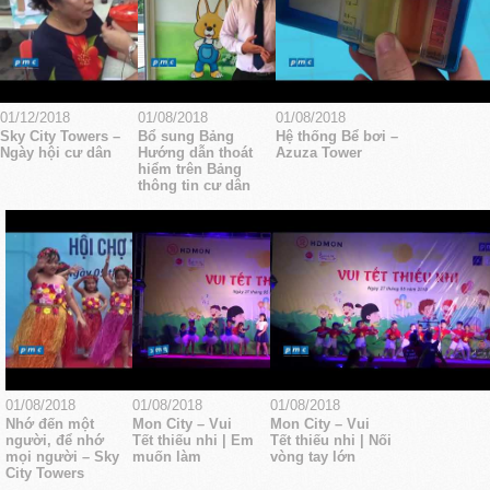
01/12/2018
01/08/2018
01/08/2018
Sky City Towers –
Bổ sung Bảng
Hệ thống Bể bơi –
Ngày hội cư dân
Hướng dẫn thoát
Azuza Tower
hiểm trên Bảng
thông tin cư dân
01/08/2018
01/08/2018
01/08/2018
Nhớ đến một
Mon City – Vui
Mon City – Vui
người, để nhớ
Tết thiếu nhi | Em
Tết thiếu nhi | Nối
mọi người – Sky
muốn làm
vòng tay lớn
City Towers