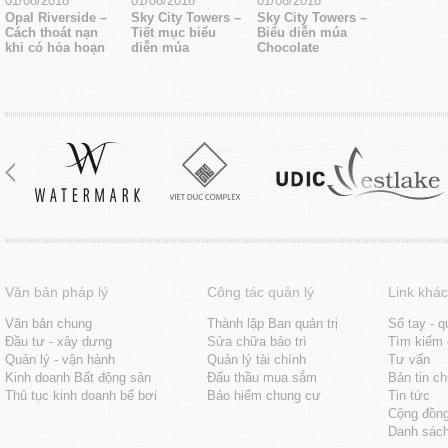
01/08/2018
01/08/2018
01/08/2018
Opal Riverside –
Sky City Towers –
Sky City Towers –
Cách thoát nạn
Tiết mục biểu
Biểu diễn múa
khi có hỏa hoạn
diễn múa
Chocolate
Văn bản pháp lý
Công tác quản lý
Link khác
Văn bản chung
Thành lập Ban quản trị
Sổ tay - q
Đầu tư - xây dưng
Sửa chữa bảo trì
Tìm kiếm 
Quản lý - vận hành
Quản lý tài chính
Tư vấn
Kinh doanh Bất động sản
Đấu thầu mua sắm
Bản tin c
Thủ tục kinh doanh bể bơi
Bảo hiểm chung cư
Tin tức
Cộng đồn
Danh sách