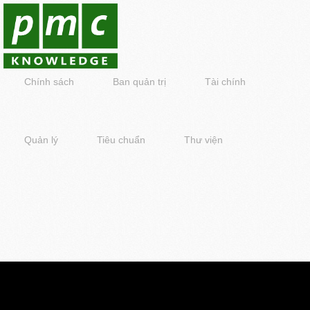
Chính sách
Ban quản trị
Tài chính
Quản lý
Tiêu chuẩn
Thư viện