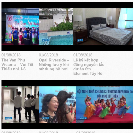
01/08/2018
01/08/2018
01/08/2018
The Van Phu
Opal Riverside –
Lễ ký kết hợp
Victoria – Vui Tết
Những lưu ý khi
đồng nguyễn tắc
Thiếu nhi 1-6
sử dụng hồ bơi
dự án 6th
Element Tây Hồ