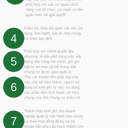
phối hợp với các cơ quan chức
năng, với tổ chức, cá nhân có liên
quan xem xét giải quyết.
Kiểm tra, theo dõi giám sát việc sử
dụng, bảo hành, bảo trì nhà chung
4
cư theo quy định.
Phối hợp với chính quyền địa
phương, tổ dân phố trong việc xây
5
dựng nếp sống văn minh, giữ gìn
trật tự an toàn xã hội trong nhà
chung cư được giao quản lý.
Thu các khoản tiền phải nộp của
các chủ sở hữu nhà ở, người sử
6
dụng và kinh phí từ việc sử dụng
các phần diện tích thuộc sở hữu
chung của nhà chung cư (nếu có).
Thanh toán kinh phí cho doanh
nghiệp quản lý vận hành nhà chung
7
cư theo hợp đồng đã ký và trả
khoản tiền phụ cấp trách nhiệm cho