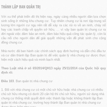
THÀNH LẬP BAN QUẢN TRỊ
Với xu thế phát triển đô thị hiện nay, ngày càng nhiều người dân lựa chọn
sinh sống ở những khu chung cư. Tuy nhiên chung cư là nơi tập trung số
lượng lớn người cư ngụ nên rất dễ xảy ra các rủi ro về an ninh, cháy nổ
hay các tranh chấp về quyền sở hữu, … vì vậy ban quản trị chung cư ra
đời ngoài việc đảm bảo an ninh, đảm bảo hiệu quả công tác quản lý, còn là
cầu nối cho người dân để giải quyết những vấn đề phát sinh cho cộng
đồng chung cư.
Nhà nước đã ban hành các chính sách quy định hướng và dẫn chủ đầu tư
và cư dân thành lập Ban quản trị để việc quản lý nhà chung cư được thực
hiện một cách hiệu quả và minh bạch nhất.
Theo Luật nhà ở số 65/2014/QH13 ngày 25/11/2014 của Quốc hội quy
định rõ:
Điều 103
. Ban quản trị nhà chung cư
1. Đối với nhà chung cư có một chủ sở hữu hoặc nhà chung cư có nhiều
chủ sở hữu nhưng có dưới 20 căn hộ thì chủ sở hữu, người sử dụng nhà
chung cư thống nhất quyết định việc thành lập hoặc không thành lập Ban
quản trị nhà chung cư; trường hợp thành lập Ban quản trị nhà chung cư
được thực hiện như sau: