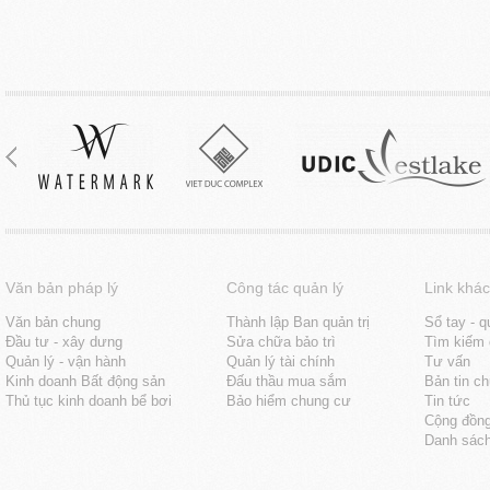
Văn bản pháp lý
Công tác quản lý
Link khác
Văn bản chung
Thành lập Ban quản trị
Sổ tay - q
Đầu tư - xây dưng
Sửa chữa bảo trì
Tìm kiếm 
Quản lý - vận hành
Quản lý tài chính
Tư vấn
Kinh doanh Bất động sản
Đấu thầu mua sắm
Bản tin c
Thủ tục kinh doanh bể bơi
Bảo hiểm chung cư
Tin tức
Cộng đồn
Danh sách