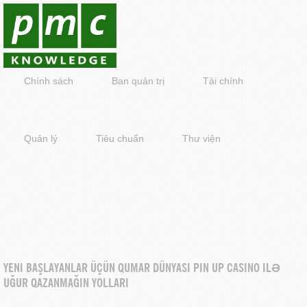
Chính sách
Ban quản trị
Tài chính
Quản lý
Tiêu chuẩn
Thư viện
YENI BAŞLAYANLAR ÜÇÜN QUMAR DÜNYASI PIN UP CASINO ILƏ
UĞUR QAZANMAĞIN YOLLARI