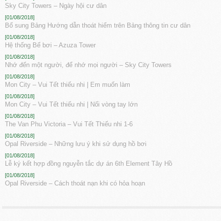
Sky City Towers – Ngày hội cư dân
[01/08/2018]
Bổ sung Bảng Hướng dẫn thoát hiểm trên Bảng thông tin cư dân
[01/08/2018]
Hệ thống Bể bơi – Azuza Tower
[01/08/2018]
Nhớ đến một người, để nhớ mọi người – Sky City Towers
[01/08/2018]
Mon City – Vui Tết thiếu nhi | Em muốn làm
[01/08/2018]
Mon City – Vui Tết thiếu nhi | Nối vòng tay lớn
[01/08/2018]
The Van Phu Victoria – Vui Tết Thiếu nhi 1-6
[01/08/2018]
Opal Riverside – Những lưu ý khi sử dụng hồ bơi
[01/08/2018]
Lễ ký kết hợp đồng nguyễn tắc dự án 6th Element Tây Hồ
[01/08/2018]
Opal Riverside – Cách thoát nạn khi có hỏa hoạn