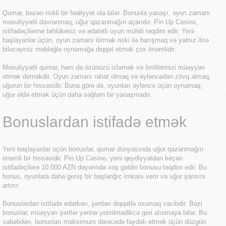
Qumar, bəzən riskli bir fəaliyyət ola bilər. Bununla yanaşı, oyun zamanı
məsuliyyətli davranmaq, uğur qazanmağın açarıdır. Pin Up Casino,
istifadəçilərinə təhlükəsiz və ədalətli oyun mühiti təqdim edir. Yeni
başlayanlar üçün, oyun zamanı itirmək riski ilə barışmaq və yalnız itirə
biləcəyiniz məbləğlə oynamağa diqqət etmək çox önəmlidir.
Məsuliyyətli qumar, həm də özünüzü izləmək və limitlərinizi müəyyən
etmək deməkdir. Oyun zamanı rahat olmaq və əyləncədən zövq almaq,
uğurun bir hissəsidir. Buna görə də, oyunları əyləncə üçün oynamaq,
uğur əldə etmək üçün daha sağlam bir yanaşmadır.
Bonuslardan istifadə etmək
Yeni başlayanlar üçün bonuslar, qumar dünyasında uğur qazanmağın
önəmli bir hissəsidir. Pin Up Casino, yeni qeydiyyatdan keçən
istifadəçilərə 10.000 AZN dəyərində xoş gəldin bonusu təqdim edir. Bu
bonus, oyunlara daha geniş bir başlanğıc imkanı verir və uğur şansını
artırır.
Bonuslardan istifadə edərkən, şərtləri diqqətlə oxumaq vacibdir. Bəzi
bonuslar, müəyyən şərtlər yerinə yetirilmədikcə geri alınmaya bilər. Bu
səbəbdən, bonusları maksimum dərəcədə faydalı etmək üçün düzgün