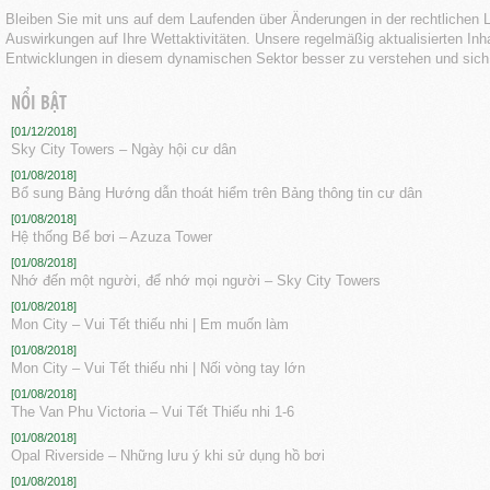
Bleiben Sie mit uns auf dem Laufenden über Änderungen in der rechtlichen 
Auswirkungen auf Ihre Wettaktivitäten. Unsere regelmäßig aktualisierten Inha
Entwicklungen in diesem dynamischen Sektor besser zu verstehen und sic
NỔI BẬT
[01/12/2018]
Sky City Towers – Ngày hội cư dân
[01/08/2018]
Bổ sung Bảng Hướng dẫn thoát hiểm trên Bảng thông tin cư dân
[01/08/2018]
Hệ thống Bể bơi – Azuza Tower
[01/08/2018]
Nhớ đến một người, để nhớ mọi người – Sky City Towers
[01/08/2018]
Mon City – Vui Tết thiếu nhi | Em muốn làm
[01/08/2018]
Mon City – Vui Tết thiếu nhi | Nối vòng tay lớn
[01/08/2018]
The Van Phu Victoria – Vui Tết Thiếu nhi 1-6
[01/08/2018]
Opal Riverside – Những lưu ý khi sử dụng hồ bơi
[01/08/2018]