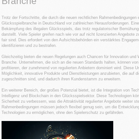
Branche
Trotz der Fortschritte, die durch die neuen rechtlichen Rahmenbedingungen er
Glücksspielbranche in Deutschland vor zahlreichen Herausforderungen. Eine 
Bekämpfung des illegalen Glücksspiels, das trotz regulatorischer Bemühung
darstellt. Viele Spieler greifen nach wie vor auf nicht lizenzierten Angebote z
fair sind. Dies erfordert von den Aufsichtsbehörden ein verstärktes Engagem
identifizieren und zu bestrafen.
Gleichzeitig bieten die neuen Regelungen auch Chancen für Innovation und
Branche. Unternehmen, die sich an die neuen Standards halten, können v
profitieren, der zunehmend von regulierten Anbietern dominiert wird. Diese 
Möglichkeit, innovative Produkte und Dienstleistungen anzubieten, die auf di
zugeschnitten sind, und dadurch ihren Kundenstamm zu erweitern.
Ein weiterer Bereich, der großes Potenzial bietet, ist die Integration von Te
Intelligenz und Blockchain in den Glücksspielsektor. Diese Technologien kö
Sicherheit zu verbessern, was die Attraktivität regulierter Angebote weiter st
Rahmenbedingungen müssen jedoch flexibel genug sein, um die Entwicklung
Technologien zu ermöglichen, ohne den Spielerschutz zu gefährden.