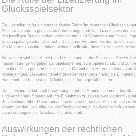
Glücksspielsektor
Die Lizenzierung ist ein entscheidender Faktor im deutschen Glücksspielmark
Anbieter bestimmte gesetzliche Anforderungen erfüllen. Lizenzen werden vo
den jeweiligen Bundesländern vergeben und sind Voraussetzung für den lega
Glücksspielangeboten. Dies schafft nicht nur Vertrauen bei den Spielern, sonde
des Marktes zu wahren, indem sichergestellt wird, dass nur seriöse Anbieter
Ein weiterer wichtiger Aspekt der Lizenzierung ist der Schutz der Spieler. Anb
müssen strenge Vorgaben zur Spielsicherheit, zum Spielerschutz und zur v
einhalten. Dazu gehören beispielsweise Maßnahmen zur Verhinderung von S
Minderjährigen. Die Aufsichtsbehörden überprüfen regelmäßig die Einhaltung
Sicherheit und Fairness im Glücksspielsektor zu gewährleisten.
Die Lizenzierung hat auch Auswirkungen auf die Steuereinnahmen des Staates.
sind verpflichtet, Steuern auf ihre Einnahmen zu zahlen, was zu signifikanten 
Bundesländer führt. Diese Einnahmen können für soziale Projekte und zur F
genutzt werden, was eine positive Rückkopplung in die Gesellschaft erzeug
verantwortungsvolles Glücksspielumfeld stärkt.
Auswirkungen der rechtlichen