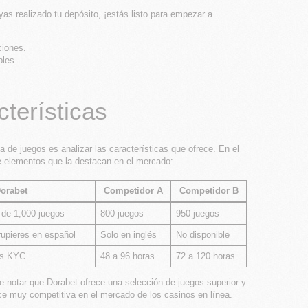
s realizado tu depósito, ¡estás listo para empezar a
ciones.
bles.
cterísticas
a de juegos es analizar las características que ofrece. En el
e elementos que la destacan en el mercado:
orabet
Competidor A
Competidor B
 de 1,000 juegos
800 juegos
950 juegos
rupieres en español
Solo en inglés
No disponible
as KYC
48 a 96 horas
72 a 120 horas
e notar que Dorabet ofrece una selección de juegos superior y
ace muy competitiva en el mercado de los casinos en línea.