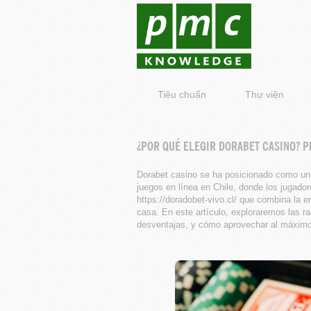
Tiêu chuẩn
Thư viện
¿POR QUÉ ELEGIR DORABET CASINO? P
Dorabet casino se ha posicionado como una
juegos en línea en Chile, donde los jugado
https://doradobet-vivo.cl/
que combina la em
casa. En este artículo, exploraremos las r
desventajas, y cómo aprovechar al máximo