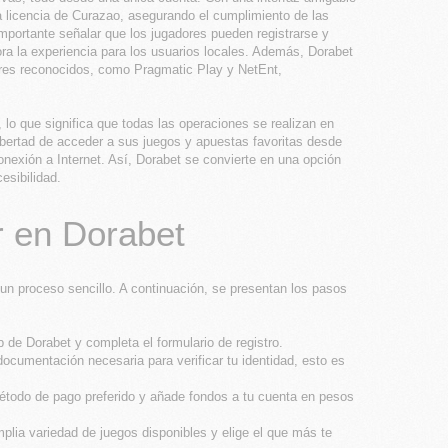
a licencia de Curazao, asegurando el cumplimiento de las
importante señalar que los jugadores pueden registrarse y
ora la experiencia para los usuarios locales. Además, Dorabet
ores reconocidos, como Pragmatic Play y NetEnt,
, lo que significa que todas las operaciones se realizan en
libertad de acceder a sus juegos y apuestas favoritas desde
onexión a Internet. Así, Dorabet se convierte en una opción
esibilidad.
 en Dorabet
 un proceso sencillo. A continuación, se presentan los pasos
b de Dorabet y completa el formulario de registro.
ocumentación necesaria para verificar tu identidad, esto es
todo de pago preferido y añade fondos a tu cuenta en pesos
plia variedad de juegos disponibles y elige el que más te