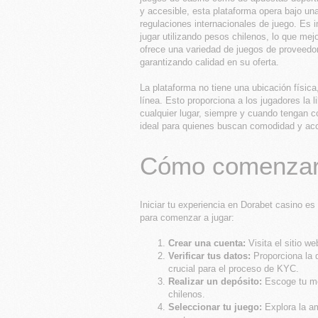
y accesible, esta plataforma opera bajo un
regulaciones internacionales de juego. Es 
jugar utilizando pesos chilenos, lo que mej
ofrece una variedad de juegos de proveed
garantizando calidad en su oferta.
La plataforma no tiene una ubicación física
línea. Esto proporciona a los jugadores la 
cualquier lugar, siempre y cuando tengan c
ideal para quienes buscan comodidad y acc
Cómo comenzar
Iniciar tu experiencia en Dorabet casino es
para comenzar a jugar:
Crear una cuenta:
Visita el sitio we
Verificar tus datos:
Proporciona la d
crucial para el proceso de KYC.
Realizar un depósito:
Escoge tu mé
chilenos.
Seleccionar tu juego:
Explora la am