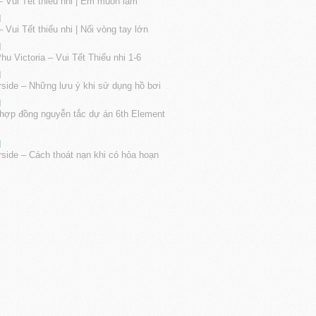
– Vui Tết thiếu nhi | Em muốn làm
]
 Vui Tết thiếu nhi | Nối vòng tay lớn
]
u Victoria – Vui Tết Thiếu nhi 1-6
]
rside – Những lưu ý khi sử dụng hồ bơi
]
 hợp đồng nguyễn tắc dự án 6th Element
]
rside – Cách thoát nạn khi có hỏa hoạn