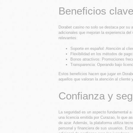
Beneficios clav
Dorabet casino no solo se destaca por su a
adicionales que mejoran la experiencia del 
relevantes:
Soporte en español: Atención al cli
Flexibilidad en los métodos de pago:
Bonos atractivos: Promociones frecue
Transparencia: Operando bajo licenc
Estos beneficios hacen que jugar en Dorabe
aquellos que valoran la atención al cliente
Confianza y seg
La seguridad es un aspecto fundamental a c
una licencia emitida por Curazao, lo que a
de azar. Además, la plataforma utiliza tecn
personal y financiera de sus usuarios. Est