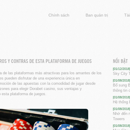
Chính sách
Ban quản trị
Tài
ROS Y CONTRAS DE ESTA PLATAFORMA DE JUEGOS
NỔI BẬT
[01/12/2018
 de las plataformas más atractivas para los amantes de los
Sky City 
res pueden disfrutar de una experiencia única en
[01/08/2018
oción de las apuestas con la comodidad de jugar desde
Bổ sung B
azones para elegir Dorabet casino, sus ventajas y
thông tin
 esta plataforma de juegos.
[01/08/2018
Hệ thống 
[01/08/2018
Nhớ đến m
Towers
[01/08/2018