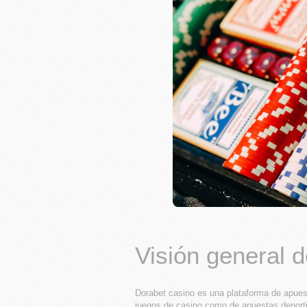
Visión general 
Dorabet casino es una plataforma de apuest
juegos de casino como de apuestas deporti