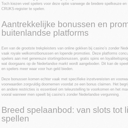
Toch kiezen veel spelers voor deze optie vanwege de bredere spelkeuze en 
CRUKS-register te spelen.
Aantrekkelijke bonussen en prom
buitenlandse platforms
Een van de grootste trekpleisters van online gokken bij casino’s zonder Ned
vaak royale welkomstbonussen en lopende promoties. Deze platforms concur
spelers aan met genereuze stortingsbonussen, gratis spins en loyaliteitspr
wat doorgaans op de Nederlandse markt wordt aangeboden. Dit kan de speele
en spelers meer waar voor hun geld bieden.
Deze bonussen komen echter vaak met specifieke inzetvereisten en voorwa
voorwaarden zorgvuldig doornemen voordat ze een bonus claimen. Het begri
en andere restricties is essentieel om teleurstelling te voorkomen en het ma
vooral wanneer men speelt bij casino’s zonder Nederlandse vergunning.
Breed spelaanbod: van slots tot l
spellen