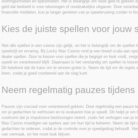
stortingslimieten en tijdslimieten. Het is belangrijk om nooit geld te gokken d
geld dat bedoeld is voor rekeningen of noodzakelijke uitgaven. Door verant
financiële middelen, kun je langer genieten van je speelervaring zonder in f
Kies de juiste spellen voor jouw s
Niet alle spellen in een casino zijn gelijk, en het is belangrijk om de spellen
speelstijl en ervaring. Bij Lucky Max Casino vind je een breed scala aan spel
dealer spellen. Door te kiezen voor spellen die je begrijpt en leuk vindt, verg
speelt en verantwoord blijft. Daarnaast is het verstandig om spellen te kiez
Dit betekent dat de kans om te winnen groter is. Neem de tijd om de regels e
leren, zodat je goed voorbereid aan de slag kunt.
Neem regelmatig pauzes tijdens 
Pauzes zijn cruciaal voor verantwoord gokken. Door regelmatig een pauze te
om je gedachten te verfrissen en te evalueren hoe je speelt. Dit helpt je om b
voorkomt dat je impulsieve beslissingen neemt, zoals het verhogen van je in
Max Casino moedigen we spelers aan om hun tijd te beheren. Neem de tijd 
gedachten te ordenen, zodat je de controle over je speelgedrag behoudt. Ver
van vermaak, en het moet leuk blijven.