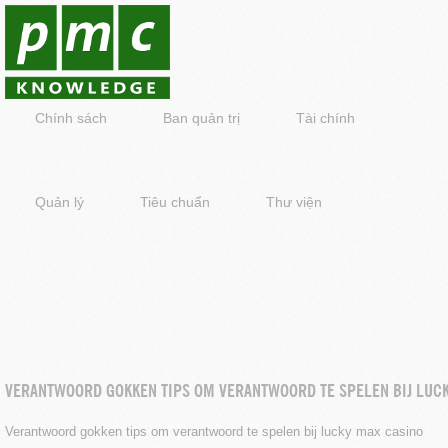
Chính sách
Ban quản trị
Tài chính
Quản lý
Tiêu chuẩn
Thư viện
VERANTWOORD GOKKEN TIPS OM VERANTWOORD TE SPELEN BIJ LUCK
Verantwoord gokken tips om verantwoord te spelen bij lucky max casino