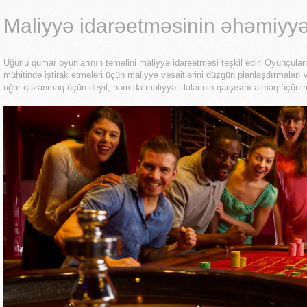
Maliyyə idarəetməsinin əhəmiyyə
Uğurlu qumar oyunlarının təməlini maliyyə idarəetməsi təşkil edir. Oyunçula
mühitində iştirak etmələri üçün maliyyə vəsaitlərini düzgün planlaşdırmaları 
uğur qazanmaq üçün deyil, həm də maliyyə itkilərinin qarşısını almaq üçün