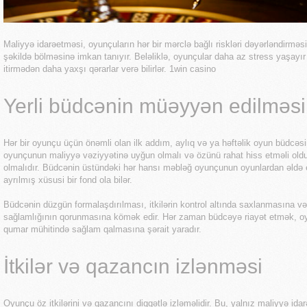
Maliyyə idarəetməsi, oyunçuların hər bir mərclə bağlı riskləri dəyərləndirməs
şəkildə bölməsinə imkan tanıyır. Beləliklə, oyunçular daha az stress yaşayır
itirmədən daha yaxşı qərarlar verə bilirlər.
1win casino
Yerli büdcənin müəyyən edilməsi
Hər bir oyunçu üçün önəmli olan ilk addım, aylıq və ya həftəlik oyun büdcə
oyunçunun maliyyə vəziyyətinə uyğun olmalı və özünü rahat hiss etməli oldu
olmalıdır. Büdcənin üstündəki hər hansı məbləğ oyunçunun oyunlardan əldə 
ayrılmış xüsusi bir fond ola bilər.
Büdcənin düzgün formalaşdırılması, itkilərin kontrol altında saxlanmasına 
sağlamlığının qorunmasına kömək edir. Hər zaman büdcəyə riayət etmək, 
qumar mühitində sağlam qalmasına şərait yaradır.
İtkilər və qazancın izlənməsi
Oyunçu öz itkilərini və qazancını diqqətlə izləməlidir. Bu, yalnız maliyyə id