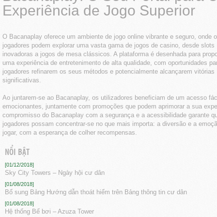
Experiência de Jogo Superior
O Bacanaplay oferece um ambiente de jogo online vibrante e seguro, onde 
jogadores podem explorar uma vasta gama de jogos de casino, desde slots
inovadoras a jogos de mesa clássicos. A plataforma é desenhada para propo
uma experiência de entretenimento de alta qualidade, com oportunidades pa
jogadores refinarem os seus métodos e potencialmente alcançarem vitórias
significativas.
Ao juntarem-se ao Bacanaplay, os utilizadores beneficiam de um acesso fáci
emocionantes, juntamente com promoções que podem aprimorar a sua expe
compromisso do Bacanaplay com a segurança e a acessibilidade garante q
jogadores possam concentrar-se no que mais importa: a diversão e a emoç
jogar, com a esperança de colher recompensas.
NỔI BẬT
[01/12/2018]
Sky City Towers – Ngày hội cư dân
[01/08/2018]
Bổ sung Bảng Hướng dẫn thoát hiểm trên Bảng thông tin cư dân
[01/08/2018]
Hệ thống Bể bơi – Azuza Tower