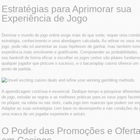
Estratégias para Aprimorar sua
Experiência de Jogo
Dominar o mundo do jogo online exige mais do que sorte; requer uma comb
estratégia, conhecimento e uma abordagem calculada. Ao refinar os seus m
jogo, pode não só aumentar as suas hipóteses de ganhar, mas também torn
experiência mais envolvente e gratificante. Compreender as probabilidades, 
seu bankroll de forma eficaz e escolher os jogos certos são pilares fundame
qualquer jogador que procure o sucesso, e o
bacanaplay casino
oferece um 
ponto de partida.
A aprendizagem contínua é essencial. Dedique tempo a pesquisar diferentes
de jogo, estudar as regras e as melhores práticas para os seus jogos favorit
no pôquer, na roleta ou nas slots, cada jogo tem nuances que podem ser ex
Adaptar as suas estratégias com base no desempenho e nas condições do 
uma marca de um jogador experiente e astuto.
O Poder das Promoções e Ofert