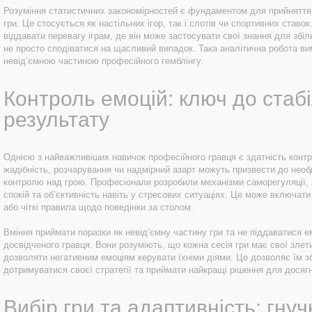
Розуміння статистичних закономірностей є фундаментом для прийняття 
гри. Це стосується як настільних ігор, так і слотів чи спортивних став
віддавати перевагу іграм, де він може застосувати свої знання для збі
не просто сподіватися на щасливий випадок. Така аналітична робота ви
невід’ємною частиною професійного гемблінгу.
Контроль емоцій: ключ до стаб
результату
Однією з найважливіших навичок професійного гравця є здатність контр
жадібність, розчарування чи надмірний азарт можуть призвести до необ
контролю над грою. Професіонали розробили механізми саморегуляції, я
спокій та об’єктивність навіть у стресових ситуаціях. Це може включат
або чіткі правила щодо поведінки за столом.
Вміння приймати поразки як невід’ємну частину гри та не піддаватися е
досвідченого гравця. Вони розуміють, що кожна сесія гри має свої злети 
дозволяти негативним емоціям керувати їхніми діями. Це дозволяє їм зб
дотримуватися своєї стратегії та приймати найкращі рішення для досягн
Вибір гри та адаптивність: гнуч