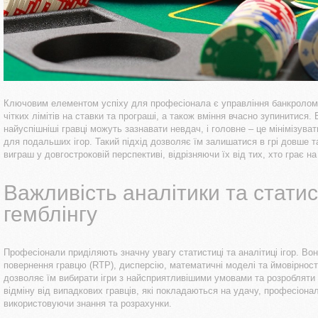
Ключовим елементом успіху для професіонала є управління банкролом
чітких лімітів на ставки та програші, а також вміння вчасно зупинитися.
найуспішніші гравці можуть зазнавати невдач, і головне – це мінімізуват
для подальших ігор. Такий підхід дозволяє їм залишатися в грі довше т
виграш у довгостроковій перспективі, відрізняючи їх від тих, хто грає на
Важливість аналітики та статис
гемблінгу
Професіонали приділяють значну увагу статистиці та аналітиці ігор. Во
повернення гравцю (RTP), дисперсію, математичні моделі та ймовірност
дозволяє їм вибирати ігри з найсприятливішими умовами та розробляти е
відміну від випадкових гравців, які покладаються на удачу, професіона
використовуючи знання та розрахунки.