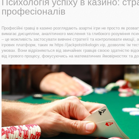
Психологія успіху в казино: стра
професіоналів
Професійні гравці в казино розглядають азартні ігри не просто як розва
вимагає дисципліни, аналітичного мислення та глибокого розуміння псих
– це можливість застосувати вивчені стратегії та контролювати емоції, 
ігрових платформ, таких як
https://jackpotstrikelogin.vip
, дозволяє їм тес
умовах. Вони відрізняються від звичайних гравців своєю здатністю від
від ігрового процесу, фокусуючись на математичних ймовірностях та дов