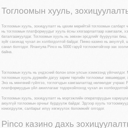
Тоглоомын хууль, зохицуулалт
Тоглоомын хууль, зохицуулалт нь цахим мөрийтэй тоглоомын салбарт чу
нь тоглоомын платформуудыг хууль ёсны хязгаарлалтаар хамгаалж, хэ
баталгаажуулдаг. Тоглоомын хууль нь зөвхөн эрсдлийг бууруулах биш,
зүйг сахихад чухал ач холбогдолтой байдаг. Пинко казино нь аюулгүй,
санал болгодог. Ялангуяа
Pinco
нь 5000 гаруй тоглоомтойгоор зах зээл
байна.
Тоглоомын хууль нь үндэсний болон олон улсын хэмжээнд үйлчилдэг. 
тоглоомын хууль дүрмийн дагуу зарим төрлийн тоглоомыг зөвшөөрдөг, х
Энэ нь мөнгөний гүйлгээ, тоглогчдын хамгаалалтад нөлөөлдөг учраас P
платформуудын үйл ажиллагааг тодорхойлоход чухал ач холбогдолтой
Тоглоомын хууль, зохицуулалт нь мэргэжлийн операторуудын хариуцла
аюулгүй тоглоомын орчныг бүрдүүлж байдаг. Эдгээр хууль тогтоомжууд
нэмэгдүүлж, салбарыг илүү хөгжүүлэх боломжийг олгодог.
Pinco казино дахь зохицуулал