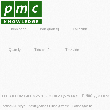
Chính sách
Ban quản trị
Tài chính
Quản lý
Tiêu chuẩn
Thư viện
ТОГЛООМЫН ХУУЛЬ, ЗОХИЦУУЛАЛТ PINCO-Д ХЭР
Тоглоомын хууль, зохицуулалт Pinco-д хэрхэн нөлөөлдөг вэ