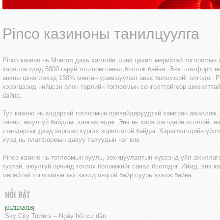
Pinco казиноны танилцуулга
Pinco казино нь Монгол дахь хамгийн шинэ цахим мөрийтэй тоглоомын
хэрэглэгчдэд 5000 гаруй тоглоом санал болгож байна. Энэ платформ нь
анхны цэнэглэхэд 150% мөнгөн урамшуулал авах боломжийг олгодог. Pi
хэрэгцээнд нийцсэн олон төрлийн тоглоомын сонголттойгоор амжилтта
байна.
Тус казино нь алдартай тоглоомын провайдеруудтай хамтран ажиллаж,
чанар, аюулгүй байдлыг хангаж өгдөг. Энэ нь хэрэглэгчдийн итгэлийг 
стандартыг дээд зэргээр хүргэх зорилготой байдаг. Хэрэглэгчдийн үйлч
хурд нь платформын давуу талуудын нэг юм.
Pinco казино нь тоглоомын хууль, зохицуулалтын хүрээнд үйл ажиллаг
тухтай, аюулгүй орчинд тоглох боломжийг санал болгодог. Иймд, энэ к
мөрийтэй тоглоомын зах зээлд онцгой байр суурь эзэлж байна.
NỔI BẬT
[01/12/2018]
Sky City Towers – Ngày hội cư dân