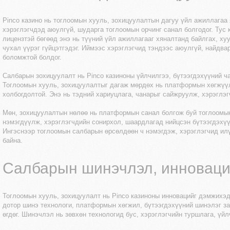
Pinco казино нь тоглоомын хууль, зохицуулалтын дагуу үйл ажиллагаа
хэрэглэгчдэд аюулгүй, шударга тоглоомын орчинг санал болгодог. Тус 
лицензтэй бөгөөд энэ нь түүний үйл ажиллагааг хяналтанд байлгах, ху
чухал үүрэг гүйцэтгэдэг. Иймээс хэрэглэгчид тэндээс аюулгүй, найдва
боломжтой болдог.
Салбарын зохицуулалт нь Pinco казиноны үйлчилгээ, бүтээгдэхүүний ч
Тоглоомын хууль, зохицуулалтыг дагаж мөрдөх нь платформын хөгжүүл
холбогдолтой. Энэ нь тэдний хариуцлага, чанарыг сайжруулж, хэрэглэг
Мөн, зохицуулалтын нөлөө нь платформын санал болгож буй тоглоомы
нэмэгдүүлж, хэрэглэгчдийн сонирхол, шаардлагад нийцсэн бүтээгдэхүү
Ингэснээр тоглоомын салбарын өрсөлдөөн ч нэмэгдэж, хэрэглэгчид ил
байна.
Салбарын шинэчлэл, инноваци
Тоглоомын хууль, зохицуулалт нь Pinco казиноны инновацийг дэмжихэд
дотор шинэ технологи, платформын хөгжил, бүтээгдэхүүний шинэлэг з
өгдөг. Шинэчлэл нь зөвхөн технологид бус, хэрэглэгчийн туршлага, үйл