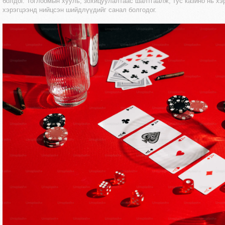
болдог. Тоглоомын хууль, зохицуулалтаас шалтгаалж, тус казино нь хэ
хэрэгцээнд нийцсэн шийдлүүдийг санал болгодог.