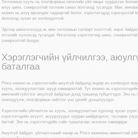
Тоглоомын хууль нь платформын хөгжлийн үйл явцыг хурдасгах боломж
илүү шинэ, сонирхолтой тоглоом санал болгоход тусалдаг. Мөн, иннова
казино нь илүү өрсөлдөх чадвартай болох, хэрэглэгчдэд хэрэгцээтэй б
болгоход чухал ач холбогдолтой.
Эдгээр шинэчлэлүүд нь мөн тоглоомын салбарт нээлттэй, эерэг байда
итгэлийг хүлээхэд тусалдаг. Ингэснээр хэрэглэгчид шинэ, сонирхолтой
сонирхолтой болдог.
Хэрэглэгчийн үйлчилгээ, аюул
баталгаа
Pinco казино нь хэрэглэгчийн аюулгүй байдалд өндөр ач холбогдол өгд
хууль, зохицуулалтаас шууд хамааралтай. Тус казино нь хэрэглэгчдий
мөнгөний гүйлгээг аюулгүй байдлын дээд түвшинд гүйцэтгэдэг. Энэ нь 
нэмэгдүүлж, платформын нийтлэг үнэ цэнийг дээшлүүлдэг.
Хэрэглэгчийн үйлчилгээ нь хууль, зохицуулалтын хүрээнд чухал үүрэгт
хэрэглэгчдийн асуулт, асуудлуудыг хурдан шийдвэрлэх, тусламж үзүү
багтай. Энэ нь хэрэглэгчдийн сайн туршлагаас ихээхэн хамаардаг.
Аюулгүй байдал, үйлчилгээний чанар нь Pinco казиноны амжилттай үй