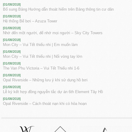
[01/08/2018]
Bổ sung Bảng Hướng dẫn thoát hiểm trên Bảng thông tin cư dân
[01/08/2018]
Hệ thống Bể bơi – Azuza Tower
[01/08/2018]
Nhớ đến một người, để nhớ mọi người – Sky City Towers
[01/08/2018]
Mon City – Vui Tết thiếu nhi | Em muốn làm
[01/08/2018]
Mon City – Vui Tết thiếu nhi | Nối vòng tay lớn
[01/08/2018]
The Van Phu Victoria – Vui Tết Thiếu nhi 1-6
[01/08/2018]
Opal Riverside – Những lưu ý khi sử dụng hồ bơi
[01/08/2018]
Lễ ký kết hợp đồng nguyễn tắc dự án 6th Element Tây Hồ
[01/08/2018]
Opal Riverside – Cách thoát nạn khi có hỏa hoạn