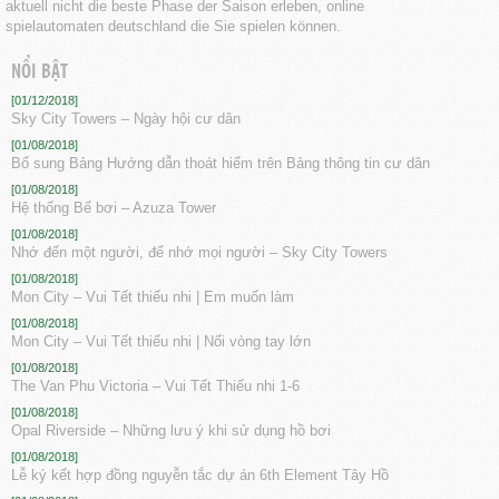
aktuell nicht die beste Phase der Saison erleben, online
spielautomaten deutschland die Sie spielen können.
NỔI BẬT
[01/12/2018]
Sky City Towers – Ngày hội cư dân
[01/08/2018]
Bổ sung Bảng Hướng dẫn thoát hiểm trên Bảng thông tin cư dân
[01/08/2018]
Hệ thống Bể bơi – Azuza Tower
[01/08/2018]
Nhớ đến một người, để nhớ mọi người – Sky City Towers
[01/08/2018]
Mon City – Vui Tết thiếu nhi | Em muốn làm
[01/08/2018]
Mon City – Vui Tết thiếu nhi | Nối vòng tay lớn
[01/08/2018]
The Van Phu Victoria – Vui Tết Thiếu nhi 1-6
[01/08/2018]
Opal Riverside – Những lưu ý khi sử dụng hồ bơi
[01/08/2018]
Lễ ký kết hợp đồng nguyễn tắc dự án 6th Element Tây Hồ