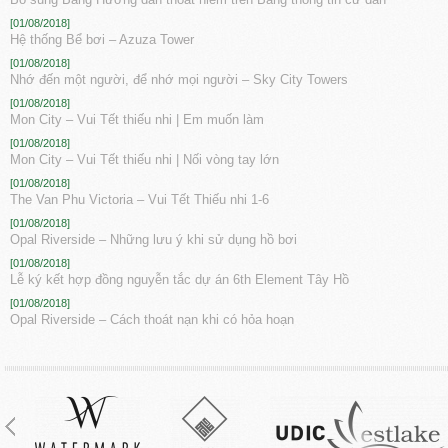
[01/08/2018]
Hệ thống Bể bơi – Azuza Tower
[01/08/2018]
Nhớ đến một người, để nhớ mọi người – Sky City Towers
[01/08/2018]
Mon City – Vui Tết thiếu nhi | Em muốn làm
[01/08/2018]
Mon City – Vui Tết thiếu nhi | Nối vòng tay lớn
[01/08/2018]
The Van Phu Victoria – Vui Tết Thiếu nhi 1-6
[01/08/2018]
Opal Riverside – Những lưu ý khi sử dụng hồ bơi
[01/08/2018]
Lễ ký kết hợp đồng nguyễn tắc dự án 6th Element Tây Hồ
[01/08/2018]
Opal Riverside – Cách thoát nạn khi có hỏa hoạn