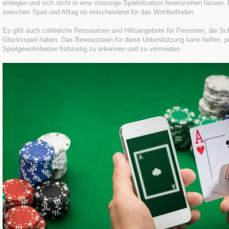
einlegen und sich nicht in eine stressige Spielsituation hineinziehen lassen
zwischen Spiel und Alltag ist entscheidend für das Wohlbefinden.
Es gibt auch zahlreiche Ressourcen und Hilfsangebote für Personen, die Sc
Glücksspiel haben. Das Bewusstsein für diese Unterstützung kann helfen, 
Spielgewohnheiten frühzeitig zu erkennen und zu vermeiden.