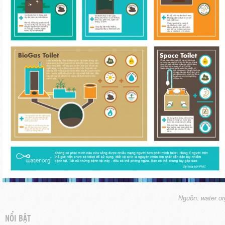
Nguồn: water.or
NỔI BẬT