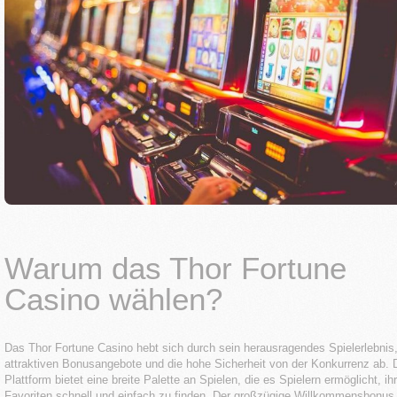
Warum das Thor Fortune
Casino wählen?
Das Thor Fortune Casino hebt sich durch sein herausragendes Spielerlebnis
attraktiven Bonusangebote und die hohe Sicherheit von der Konkurrenz ab. 
Plattform bietet eine breite Palette an Spielen, die es Spielern ermöglicht, ih
Favoriten schnell und einfach zu finden. Der großzügige Willkommensbonus