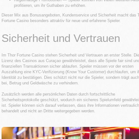
profitieren, um ihr Guthaben zu erhöhen.
Dieser Mix aus Bonusangeboten, Kundenservice und Sicherheit macht das 
Fortune Casino besonders attraktiv für neue und erfahrene Spieler.
Sicherheit und Vertrauen
Im Thor Fortune Casino stehen Sicherheit und Vertrauen an erster Stelle. Di
Lizenz des Casinos aus Curaçao gewährleistet, dass alle Spiele fair sind un
finanziellen Transaktionen sicher ablaufen. Spieler müssen vor der ersten
Auszahlung eine KYC-Verifizierung (Know Your Customer) durchlaufen, um i
Identität zu bestätigen. Dies schützt nicht nur die Spieler, sondern trägt auc
bei, Betrug und Geldwäsche zu verhindern.
Zusätzlich werden alle persönlichen Daten durch fortschrittliche
Sicherheitsprotokolle geschützt, wodurch ein sicheres Spielumfeld gewährlei
ist. Spieler können sich darauf verlassen, dass ihre Informationen vertraulic
behandelt und nicht an Dritte weitergegeben werden.