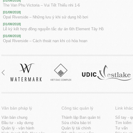
[01/08/2018]
The Van Phu Victoria – Vui Tết Thiếu nhi 1-6
[01/08/2018]
Opal Riverside – Những lưu ý khi sử dụng hồ bơi
[01/08/2018]
Lễ ký kết hợp đồng nguyễn tắc dự án 6th Element Tây Hồ
[01/08/2018]
Opal Riverside – Cách thoát nạn khi có hỏa hoạn
Văn bản pháp lý
Công tác quản lý
Link khác
Văn bản chung
Thành lập Ban quản trị
Sổ tay - q
Đầu tư - xây dưng
Sửa chữa bảo trì
Tìm kiếm 
Quản lý - vận hành
Quản lý tài chính
Tư vấn