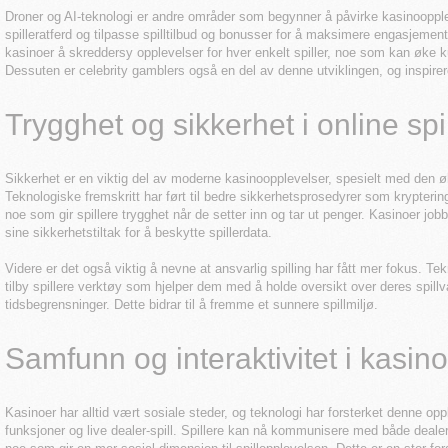
Droner og AI-teknologi er andre områder som begynner å påvirke kasinooppl
spilleratferd og tilpasse spilltilbud og bonusser for å maksimere engasjement.
kasinoer å skreddersy opplevelser for hver enkelt spiller, noe som kan øke kun
Dessuten er celebrity gamblers også en del av denne utviklingen, og inspirere
Trygghet og sikkerhet i online spil
Sikkerhet er en viktig del av moderne kasinoopplevelser, spesielt med den ø
Teknologiske fremskritt har ført til bedre sikkerhetsprosedyrer som krypteri
noe som gir spillere trygghet når de setter inn og tar ut penger. Kasinoer job
sine sikkerhetstiltak for å beskytte spillerdata.
Videre er det også viktig å nevne at ansvarlig spilling har fått mer fokus. Tekn
tilby spillere verktøy som hjelper dem med å holde oversikt over deres spil
tidsbegrensninger. Dette bidrar til å fremme et sunnere spillmiljø.
Samfunn og interaktivitet i kasin
Kasinoer har alltid vært sosiale steder, og teknologi har forsterket denne o
funksjoner og live dealer-spill. Spillere kan nå kommunisere med både dealere