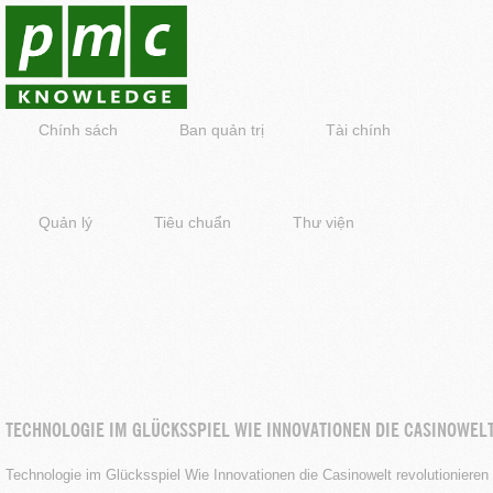
Chính sách
Ban quản trị
Tài chính
Quản lý
Tiêu chuẩn
Thư viện
TECHNOLOGIE IM GLÜCKSSPIEL WIE INNOVATIONEN DIE CASINOWEL
Technologie im Glücksspiel Wie Innovationen die Casinowelt revolutionieren