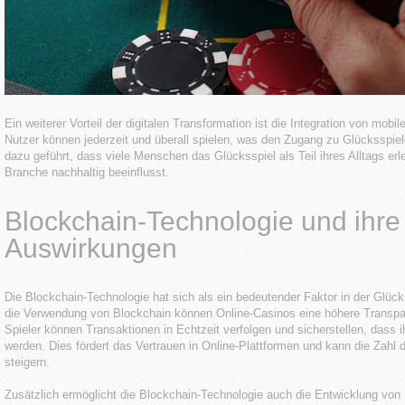
Ein weiterer Vorteil der digitalen Transformation ist die Integration von mo
Nutzer können jederzeit und überall spielen, was den Zugang zu Glücksspielen
dazu geführt, dass viele Menschen das Glücksspiel als Teil ihres Alltags er
Branche nachhaltig beeinflusst.
Blockchain-Technologie und ihre
Auswirkungen
Die Blockchain-Technologie hat sich als ein bedeutender Faktor in der Glück
die Verwendung von Blockchain können Online-Casinos eine höhere Transpar
Spieler können Transaktionen in Echtzeit verfolgen und sicherstellen, dass i
werden. Dies fördert das Vertrauen in Online-Plattformen und kann die Zahl d
steigern.
Zusätzlich ermöglicht die Blockchain-Technologie auch die Entwicklung von