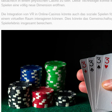
tatsächlich in einem physischen Casino zu sein. Diese Technologie könnte 
Spielen eine völlig neue Dimension eröffnen.
Die Integration von VR in Online-Casinos könnte auch das soziale Spielen fö
einem virtuellen Raum interagieren können. Dies könnte das Gemeinschafts
Spielerlebnis insgesamt bereichern.