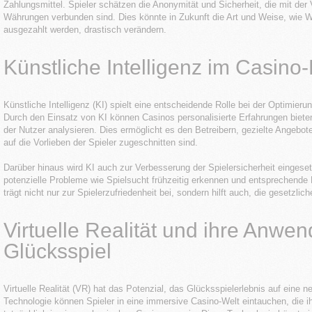
Zahlungsmittel. Spieler schätzen die Anonymität und Sicherheit, die mit der
Währungen verbunden sind. Dies könnte in Zukunft die Art und Weise, wie W
ausgezahlt werden, drastisch verändern.
Künstliche Intelligenz im Casino-
Künstliche Intelligenz (KI) spielt eine entscheidende Rolle bei der Optimier
Durch den Einsatz von KI können Casinos personalisierte Erfahrungen bieten
der Nutzer analysieren. Dies ermöglicht es den Betreibern, gezielte Angebot
auf die Vorlieben der Spieler zugeschnitten sind.
Darüber hinaus wird KI auch zur Verbesserung der Spielersicherheit eingese
potenzielle Probleme wie Spielsucht frühzeitig erkennen und entsprechen
trägt nicht nur zur Spielerzufriedenheit bei, sondern hilft auch, die gesetzlic
Virtuelle Realität und ihre Anwe
Glücksspiel
Virtuelle Realität (VR) hat das Potenzial, das Glücksspielerlebnis auf eine
Technologie können Spieler in eine immersive Casino-Welt eintauchen, die i