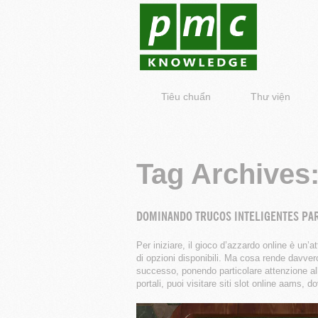
Tiêu chuẩn
Thư viện
Tag Archives
DOMINANDO TRUCOS INTELIGENTES PAR
Per iniziare, il gioco d’azzardo online è un’a
di opzioni disponibili. Ma cosa rende davver
successo, ponendo particolare attenzione all
portali, puoi visitare
siti slot online aams
, do