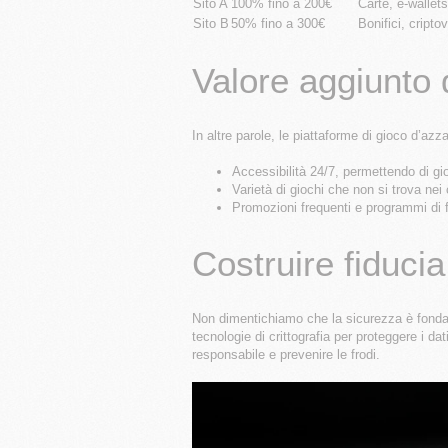
Sito A
100% fino a 200€
Carte, e-wallets
Sito B
50% fino a 300€
Bonifici, cripto
Valore aggiunto 
In altre parole, le piattaforme di gioco d’azz
Accessibilità 24/7, permettendo di gi
Varietà di giochi che non si trova nei 
Promozioni frequenti e programmi di fi
Costruire fiduci
Non dimentichiamo che la sicurezza è fondamen
tecnologie di crittografia per proteggere i da
responsabile e prevenire le frodi.