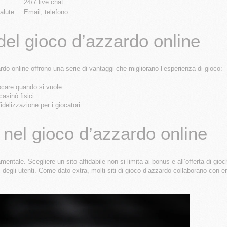
24/7 live chat
valute
Email, telefono
del gioco d’azzardo online
ardo online offrono una serie di vantaggi che migliorano l’esperienza di gioco:
ocare quando si vuole.
casinò fisici.
delizzazione per i giocatori.
a nel gioco d’azzardo online
tale. Scegliere un sito affidabile non si limita ai bonus e all’offerta di gioch
ti degli utenti. Come dato extra, molti siti di gioco d’azzardo collaborano con en