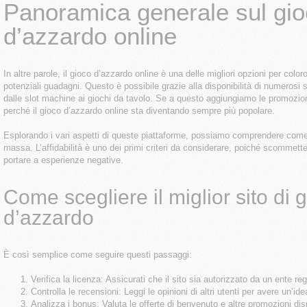
Panoramica generale sul gi
d’azzardo online
In altre parole, il gioco d’azzardo online è una delle migliori opzioni per col
potenziali guadagni. Questo è possibile grazie alla disponibilità di numerosi si
dalle slot machine ai giochi da tavolo. Se a questo aggiungiamo le promozioni
perché il gioco d’azzardo online sta diventando sempre più popolare.
Esplorando i vari aspetti di queste piattaforme, possiamo comprendere come a
massa. L’affidabilità è uno dei primi criteri da considerare, poiché scommett
portare a esperienze negative.
Come scegliere il miglior sito di 
d’azzardo
È così semplice come seguire questi passaggi:
Verifica la licenza: Assicurati che il sito sia autorizzato da un ente reg
Controlla le recensioni: Leggi le opinioni di altri utenti per avere un’id
Analizza i bonus: Valuta le offerte di benvenuto e altre promozioni disp