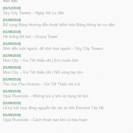
[01/12/2018]
Sky City Towers – Ngày hội cư dân
[01/08/2018]
Bổ sung Bảng Hướng dẫn thoát hiểm trên Bảng thông tin cư dân
[01/08/2018]
Hệ thống Bể bơi – Azuza Tower
[01/08/2018]
Nhớ đến một người, để nhớ mọi người – Sky City Towers
[01/08/2018]
Mon City – Vui Tết thiếu nhi | Em muốn làm
[01/08/2018]
Mon City – Vui Tết thiếu nhi | Nối vòng tay lớn
[01/08/2018]
The Van Phu Victoria – Vui Tết Thiếu nhi 1-6
[01/08/2018]
Opal Riverside – Những lưu ý khi sử dụng hồ bơi
[01/08/2018]
Lễ ký kết hợp đồng nguyễn tắc dự án 6th Element Tây Hồ
[01/08/2018]
Opal Riverside – Cách thoát nạn khi có hỏa hoạn