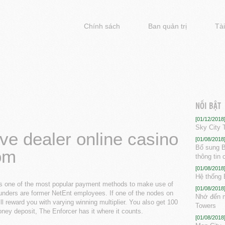
Chính sách
Ban quản trị
Tài
NỔI BẬT
[01/12/2018
Sky City 
ve dealer online casino
[01/08/2018
Bổ sung B
om
thông tin
[01/08/2018
Hệ thống 
one of the most popular payment methods to make use of
[01/08/2018
unders are former NetEnt employees. If one of the nodes on
Nhớ đến m
ill reward you with varying winning multiplier. You also get 100
Towers
ney deposit, The Enforcer has it where it counts.
[01/08/2018