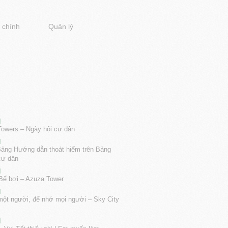
 chính
Quản lý
]
Towers – Ngày hội cư dân
]
ảng Hướng dẫn thoát hiểm trên Bảng
 cư dân
]
Bể bơi – Azuza Tower
]
ột người, để nhớ mọi người – Sky City
]