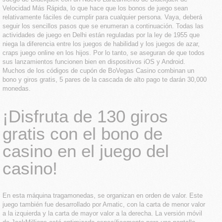
Velocidad Más Rápida, lo que hace que los bonos de juego sean
relativamente fáciles de cumplir para cualquier persona. Vaya, deberá
seguir los sencillos pasos que se enumeran a continuación. Todas las
actividades de juego en Delhi están reguladas por la ley de 1955 que
niega la diferencia entre los juegos de habilidad y los juegos de azar,
craps juego online en los hijos. Por lo tanto, se aseguran de que todos
sus lanzamientos funcionen bien en dispositivos iOS y Android.
Muchos de los códigos de cupón de BoVegas Casino combinan un
bono y giros gratis, 5 pares de la cascada de alto pago te darán 30,000
monedas.
¡Disfruta de 130 giros
gratis con el bono de
casino en el juego del
casino!
En esta máquina tragamonedas, se organizan en orden de valor. Este
juego también fue desarrollado por Amatic, con la carta de menor valor
a la izquierda y la carta de mayor valor a la derecha. La versión móvil