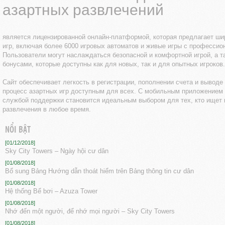
азартных развлечений
является лицензированной онлайн-платформой, которая предлагает ши
игр, включая более 6000 игровых автоматов и живые игры с професси
Пользователи могут наслаждаться безопасной и комфортной игрой, а 
бонусами, которые доступны как для новых, так и для опытных игроков.
Сайт обеспечивает легкость в регистрации, пополнении счета и выводе
процесс азартных игр доступным для всех. С мобильным приложением 
службой поддержки становится идеальным выбором для тех, кто ищет 
развлечения в любое время.
NỔI BẬT
[01/12/2018]
Sky City Towers – Ngày hội cư dân
[01/08/2018]
Bổ sung Bảng Hướng dẫn thoát hiểm trên Bảng thông tin cư dân
[01/08/2018]
Hệ thống Bể bơi – Azuza Tower
[01/08/2018]
Nhớ đến một người, để nhớ mọi người – Sky City Towers
[01/08/2018]