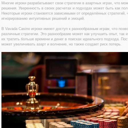
Многие игроки разрабатывают свои стратегии в азартных играх, что мо
решения. Уверенность в своих расчетах и подходах может быть как поле
Некоторые игроки становятся зависимыми от определённых стратегий, ч
игнорированию интуитивных решений и эмоций.
В Vavada Casino игроки имеют доступ к разнообразным играм, что позв
различные стратегии. Это разнообразие может как улучшить опыт, так и
их тратить больше времени и денег в поисках идеального подхода. По
может увеличивать азарт и волнение, но также создает риск потерь.