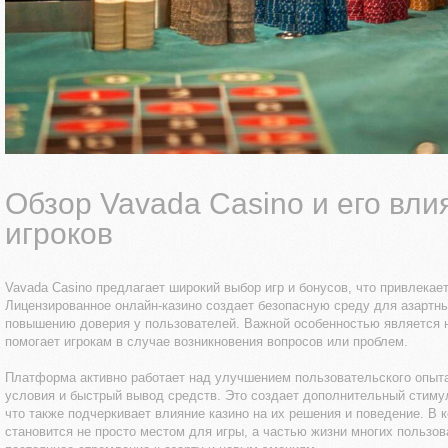
Обзор Vavada Casino и его вли
игроков
Vavada Casino предлагает широкий выбор игр и бонусов, что привлекае
Лицензированное онлайн-казино создает безопасную среду для азартны
повышению доверия у пользователей. Важной особенностью является 
помогает игрокам в случае возникновения вопросов или проблем.
Платформа активно работает над улучшением пользовательского опыт
условия и быстрый вывод средств. Это создает дополнительный стиму
что также подчеркивает влияние казино на их решения и поведение. В 
становится не просто местом для игры, а частью жизни многих пользов