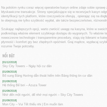
Na polskim rynku coraz więcej operatorów kasyn online zdaje sobie sprawę
błyskawiczne transakcje. Strony specjalizujące się w recenzjach kasyn odg
identyfikacji tych platform, które rzeczywiście oferują , opierając się na dogłę
te obejmują nie tylko szybkość wypłat, ale także bezpieczeństwo, różnorodno
Szukając najlepszych opcji, warto zwrócić uwagę na kasyna, które w swoich
podkreślają właśnie element szybkiego dostępu do wygranych. To właśnie te 
nowoczesne technologie i transparentne procedury, stają się liderami w kate
płynność i komfort gry bez zbędnych opóźnień. Graj mądrze, wypłacaj szybk
rozumie Twoje potrzeby.
NỔI BẬT
[01/12/2018]
Sky City Towers – Ngày hội cư dân
[01/08/2018]
Bổ sung Bảng Hướng dẫn thoát hiểm trên Bảng thông tin cư dân
[01/08/2018]
Hệ thống Bể bơi – Azuza Tower
[01/08/2018]
Nhớ đến một người, để nhớ mọi người – Sky City Towers
[01/08/2018]
Mon City – Vui Tết thiếu nhi | Em muốn làm