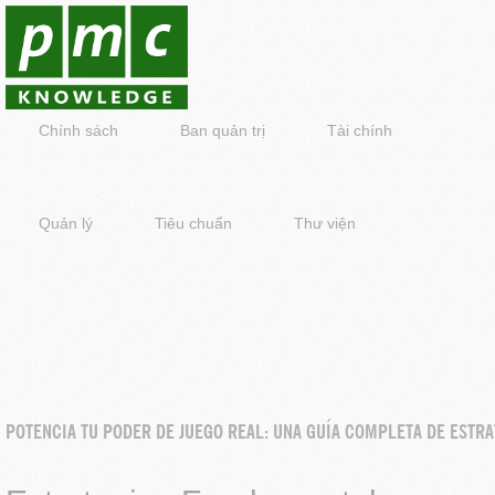
Chính sách
Ban quản trị
Tài chính
Quản lý
Tiêu chuẩn
Thư viện
POTENCIA TU PODER DE JUEGO REAL: UNA GUÍA COMPLETA DE ESTR