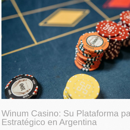
Winum Casino: Su Plataforma pa
Estratégico en Argentina