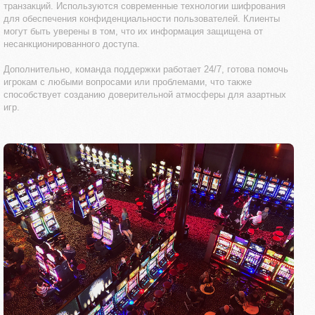
транзакций. Используются современные технологии шифрования
для обеспечения конфиденциальности пользователей. Клиенты
могут быть уверены в том, что их информация защищена от
несанкционированного доступа.
Дополнительно, команда поддержки работает 24/7, готова помочь
игрокам с любыми вопросами или проблемами, что также
способствует созданию доверительной атмосферы для азартных
игр.