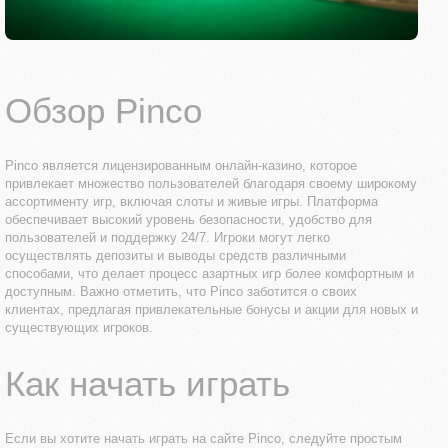
Обзор Pinco
Pinco является лицензированным онлайн-казино, которое
привлекает множество пользователей благодаря своему широкому
ассортименту игр, включая слоты и живые игры. Платформа
обеспечивает высокий уровень безопасности, удобство для
пользователей и поддержку 24/7. Игроки могут легко
осуществлять депозиты и выводы средств различными
способами, что делает процесс азартных игр более комфортным и
доступным. Важно отметить, что Pinco заботится о своих
клиентах, предлагая привлекательные бонусы и акции для новых и
существующих игроков.
Как начать играть
Если вы хотите начать играть на сайте Pinco, следуйте простым