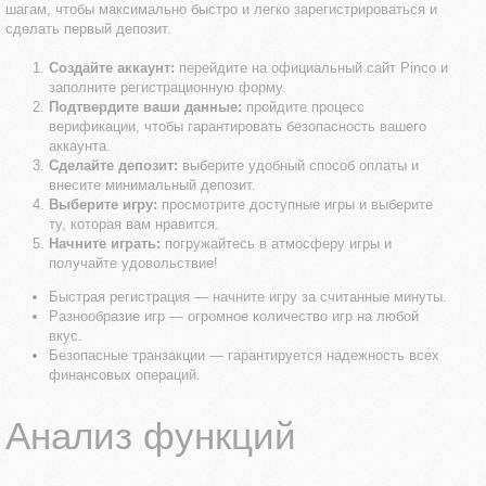
шагам, чтобы максимально быстро и легко зарегистрироваться и
сделать первый депозит.
Создайте аккаунт:
перейдите на официальный сайт Pinco и
заполните регистрационную форму.
Подтвердите ваши данные:
пройдите процесс
верификации, чтобы гарантировать безопасность вашего
аккаунта.
Сделайте депозит:
выберите удобный способ оплаты и
внесите минимальный депозит.
Выберите игру:
просмотрите доступные игры и выберите
ту, которая вам нравится.
Начните играть:
погружайтесь в атмосферу игры и
получайте удовольствие!
Быстрая регистрация — начните игру за считанные минуты.
Разнообразие игр — огромное количество игр на любой
вкус.
Безопасные транзакции — гарантируется надежность всех
финансовых операций.
Анализ функций