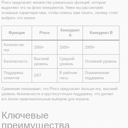
Pinco предлагает множество уникальных функций, которые
выделяют его на фоне конкурентов. Ниже мы рассмотрим
основные характеристики, чтобы помочь вам понять, почему стоит
выбрать это казино.
Конкурент
Функция
Pinco
Конкурент B
A
Количество
2500+
1500+
2000+
игр
Высокий
Средний
Безопасность
Основной уровень
уровень
уровень
Поддержка
В рабочие
Ограниченная
24/7
клиентов
часы
поддержка
Сравнение показывает, что Pinco предлагает больше игр, высокий
уровень безопасности и круглосуточную поддержку, что делает
его более привлекательным выбором для игроков.
Ключевые
преимущества