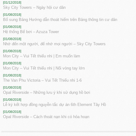
[01/12/2018]
Sky City Towers – Ngày hội cư dân
[01/08/2018]
Bổ sung Bảng Hướng dẫn thoát hiểm trên Bảng thông tin cư dân
[01/08/2018]
Hệ thống Bể bơi – Azuza Tower
[01/08/2018]
Nhớ đến một người, để nhớ mọi người – Sky City Towers
[01/08/2018]
Mon City – Vui Tết thiếu nhi | Em muốn làm
[01/08/2018]
Mon City – Vui Tết thiếu nhi | Nối vòng tay lớn
[01/08/2018]
The Van Phu Victoria – Vui Tết Thiếu nhi 1-6
[01/08/2018]
Opal Riverside – Những lưu ý khi sử dụng hồ bơi
[01/08/2018]
Lễ ký kết hợp đồng nguyễn tắc dự án 6th Element Tây Hồ
[01/08/2018]
Opal Riverside – Cách thoát nạn khi có hỏa hoạn