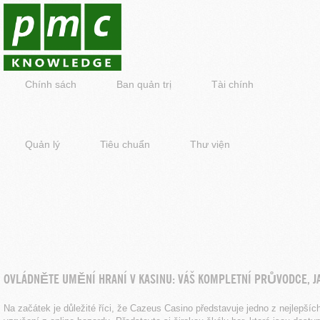
Chính sách
Ban quản trị
Tài chính
Quản lý
Tiêu chuẩn
Thư viện
OVLÁDNĚTE UMĚNÍ HRANÍ V KASINU: VÁŠ KOMPLETNÍ PRŮVODCE, J
Na začátek je důležité říci, že Cazeus Casino představuje jedno z nejlepšíc