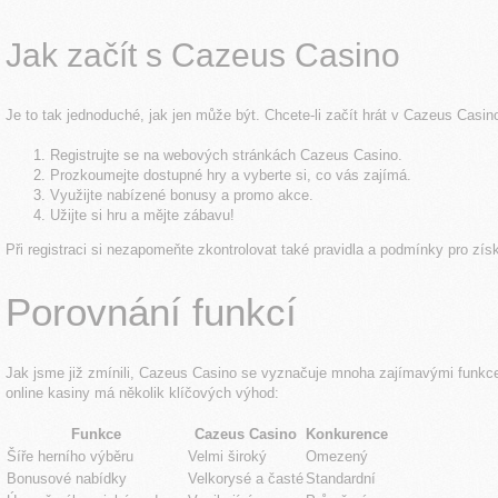
Jak začít s Cazeus Casino
Je to tak jednoduché, jak jen může být. Chcete-li začít hrát v Cazeus Casino,
Registrujte se na webových stránkách Cazeus Casino.
Prozkoumejte dostupné hry a vyberte si, co vás zajímá.
Využijte nabízené bonusy a promo akce.
Užijte si hru a mějte zábavu!
Při registraci si nezapomeňte zkontrolovat také pravidla a podmínky pro zís
Porovnání funkcí
Jak jsme již zmínili, Cazeus Casino se vyznačuje mnoha zajímavými funkce
online kasiny má několik klíčových výhod:
Funkce
Cazeus Casino
Konkurence
Šíře herního výběru
Velmi široký
Omezený
Bonusové nabídky
Velkorysé a časté
Standardní