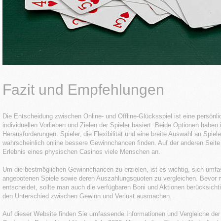
Fazit und Empfehlungen
Die Entscheidung zwischen Online- und Offline-Glücksspiel ist eine persönli
individuellen Vorlieben und Zielen der Spieler basiert. Beide Optionen haben
Herausforderungen. Spieler, die Flexibilität und eine breite Auswahl an Spie
wahrscheinlich online bessere Gewinnchancen finden. Auf der anderen Seite
Erlebnis eines physischen Casinos viele Menschen an.
Um die bestmöglichen Gewinnchancen zu erzielen, ist es wichtig, sich umfa
angebotenen Spiele sowie deren Auszahlungsquoten zu vergleichen. Bevor m
entscheidet, sollte man auch die verfügbaren Boni und Aktionen berücksicht
den Unterschied zwischen Gewinn und Verlust ausmachen.
Auf dieser Website finden Sie umfassende Informationen und Vergleiche der