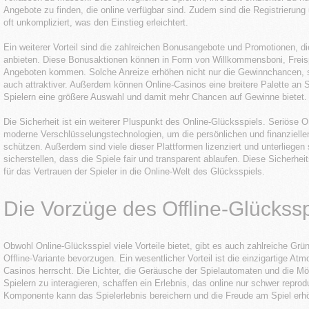
Angebote zu finden, die online verfügbar sind. Zudem sind die Registrierun
oft unkompliziert, was den Einstieg erleichtert.
Ein weiterer Vorteil sind die zahlreichen Bonusangebote und Promotionen, d
anbieten. Diese Bonusaktionen können in Form von Willkommensboni, Freis
Angeboten kommen. Solche Anreize erhöhen nicht nur die Gewinnchancen,
auch attraktiver. Außerdem können Online-Casinos eine breitere Palette an 
Spielern eine größere Auswahl und damit mehr Chancen auf Gewinne bietet.
Die Sicherheit ist ein weiterer Pluspunkt des Online-Glücksspiels. Seriöse
moderne Verschlüsselungstechnologien, um die persönlichen und finanziellen
schützen. Außerdem sind viele dieser Plattformen lizenziert und unterliegen 
sicherstellen, dass die Spiele fair und transparent ablaufen. Diese Sicherhe
für das Vertrauen der Spieler in die Online-Welt des Glücksspiels.
Die Vorzüge des Offline-Glückssp
Obwohl Online-Glücksspiel viele Vorteile bietet, gibt es auch zahlreiche Grü
Offline-Variante bevorzugen. Ein wesentlicher Vorteil ist die einzigartige At
Casinos herrscht. Die Lichter, die Geräusche der Spielautomaten und die Mög
Spielern zu interagieren, schaffen ein Erlebnis, das online nur schwer reprodu
Komponente kann das Spielerlebnis bereichern und die Freude am Spiel erh