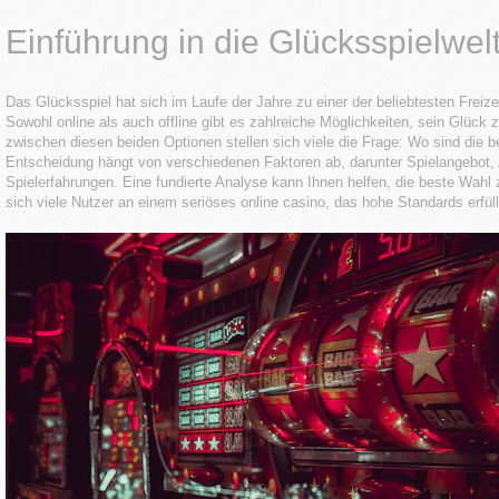
Einführung in die Glücksspielwel
Das Glücksspiel hat sich im Laufe der Jahre zu einer der beliebtesten Freize
Sowohl online als auch offline gibt es zahlreiche Möglichkeiten, sein Glück
zwischen diesen beiden Optionen stellen sich viele die Frage: Wo sind die
Entscheidung hängt von verschiedenen Faktoren ab, darunter Spielangebot
Spielerfahrungen. Eine fundierte Analyse kann Ihnen helfen, die beste Wahl 
sich viele Nutzer an einem
seriöses online casino
, das hohe Standards erfüll