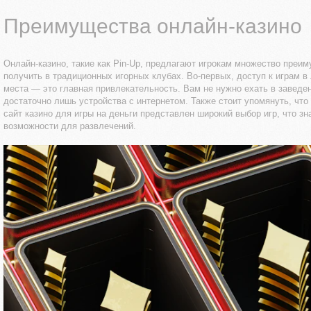
Преимущества онлайн-казино
Онлайн-казино, такие как Pin-Up, предлагают игрокам множество преи
получить в традиционных игорных клубах. Во-первых, доступ к играм в
места — это главная привлекательность. Вам не нужно ехать в заведен
достаточно лишь устройства с интернетом. Также стоит упомянуть, что
сайт казино для игры на деньги
представлен широкий выбор игр, что зн
возможности для развлечений.