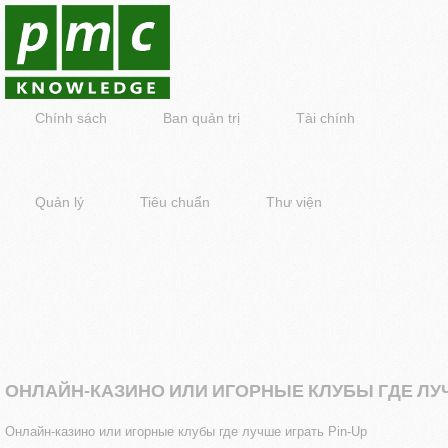
Chính sách
Ban quản trị
Tài chính
Quản lý
Tiêu chuẩn
Thư viện
ОНЛАЙН-КАЗИНО ИЛИ ИГОРНЫЕ КЛУБЫ ГДЕ ЛУЧШ
Онлайн-казино или игорные клубы где лучше играть Pin-Up