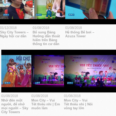
01/12/2018
01/08/2018
01/08/2018
Sky City Towers –
Bổ sung Bảng
Hệ thống Bể bơi –
Ngày hội cư dân
Hướng dẫn thoát
Azuza Tower
hiểm trên Bảng
thông tin cư dân
01/08/2018
01/08/2018
01/08/2018
Nhớ đến một
Mon City – Vui
Mon City – Vui
người, để nhớ
Tết thiếu nhi | Em
Tết thiếu nhi | Nối
mọi người – Sky
muốn làm
vòng tay lớn
City Towers