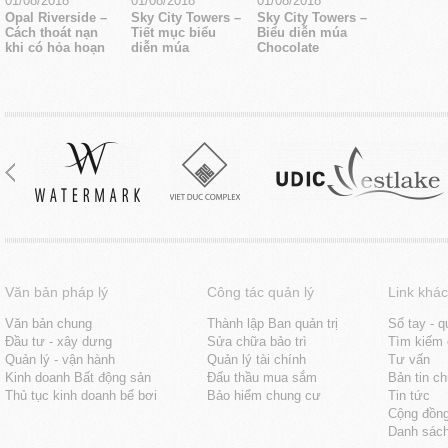
01/08/2018
01/08/2018
01/08/2018
Opal Riverside –
Sky City Towers –
Sky City Towers –
Cách thoát nạn
Tiết mục biểu
Biểu diễn múa
khi có hỏa hoạn
diễn múa
Chocolate
Văn bản pháp lý
Công tác quản lý
Link khác
Văn bản chung
Thành lập Ban quản trị
Sổ tay - q
Đầu tư - xây dưng
Sửa chữa bảo trì
Tìm kiếm 
Quản lý - vận hành
Quản lý tài chính
Tư vấn
Kinh doanh Bất động sản
Đấu thầu mua sắm
Bản tin c
Thủ tục kinh doanh bể bơi
Bảo hiểm chung cư
Tin tức
Cộng đồn
Danh sách