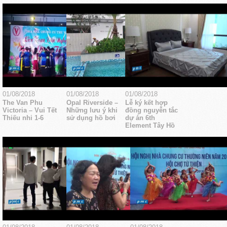
01/08/2018
01/08/2018
01/08/2018
The Van Phu
Opal Riverside –
Lễ ký kết hợp
Victoria – Vui Tết
Những lưu ý khi
đồng nguyễn tắc
Thiếu nhi 1-6
sử dụng hồ bơi
dự án 6th
Element Tây Hồ