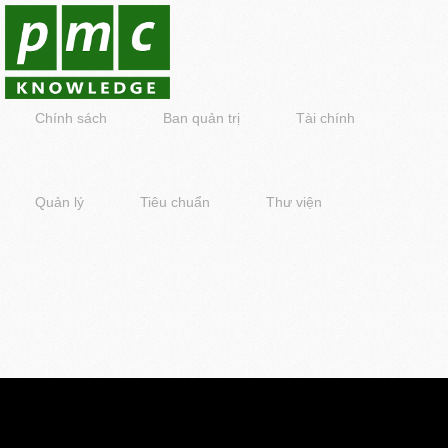
Chính sách
Ban quản trị
Tài chính
Quản lý
Tiêu chuẩn
Thư viện