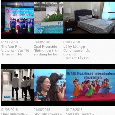
01/08/2018
01/08/2018
01/08/2018
The Van Phu
Opal Riverside –
Lễ ký kết hợp
Victoria – Vui Tết
Những lưu ý khi
đồng nguyễn tắc
Thiếu nhi 1-6
sử dụng hồ bơi
dự án 6th
Element Tây Hồ
01/08/2018
01/08/2018
01/08/2018
Opal Riverside –
Sky City Towers –
Sky City Towers –