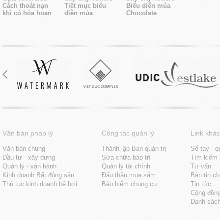
Cách thoát nạn
Tiết mục biểu
Biểu diễn múa
khi có hỏa hoạn
diễn múa
Chocolate
Văn bản pháp lý
Công tác quản lý
Link khác
Văn bản chung
Thành lập Ban quản trị
Sổ tay - q
Đầu tư - xây dưng
Sửa chữa bảo trì
Tìm kiếm 
Quản lý - vận hành
Quản lý tài chính
Tư vấn
Kinh doanh Bất động sản
Đấu thầu mua sắm
Bản tin c
Thủ tục kinh doanh bể bơi
Bảo hiểm chung cư
Tin tức
Cộng đồn
Danh sách