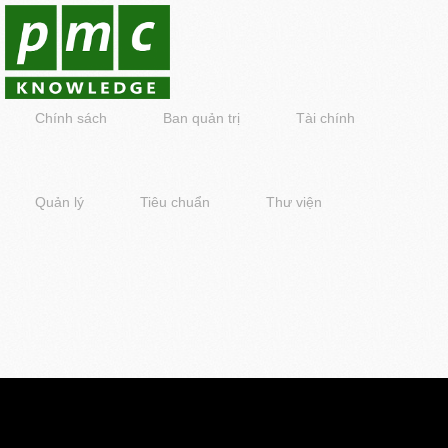
Chính sách
Ban quản trị
Tài chính
Quản lý
Tiêu chuẩn
Thư viện