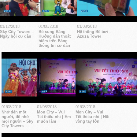
01/12/2018
01/08/2018
01/08/2018
Sky City Towers –
Bổ sung Bảng
Hệ thống Bể bơi –
Ngày hội cư dân
Hướng dẫn thoát
Azuza Tower
hiểm trên Bảng
thông tin cư dân
01/08/2018
01/08/2018
01/08/2018
Nhớ đến một
Mon City – Vui
Mon City – Vui
người, để nhớ
Tết thiếu nhi | Em
Tết thiếu nhi | Nối
mọi người – Sky
muốn làm
vòng tay lớn
City Towers