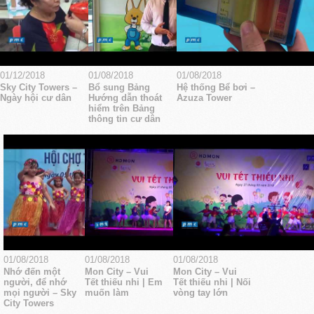
01/12/2018
01/08/2018
01/08/2018
Sky City Towers –
Bổ sung Bảng
Hệ thống Bể bơi –
Ngày hội cư dân
Hướng dẫn thoát
Azuza Tower
hiểm trên Bảng
thông tin cư dân
01/08/2018
01/08/2018
01/08/2018
Nhớ đến một
Mon City – Vui
Mon City – Vui
người, để nhớ
Tết thiếu nhi | Em
Tết thiếu nhi | Nối
mọi người – Sky
muốn làm
vòng tay lớn
City Towers