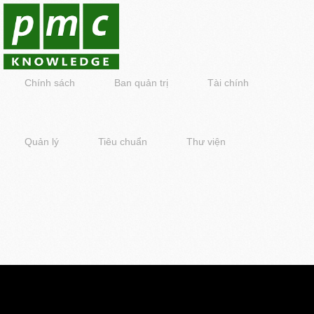
Chính sách
Ban quản trị
Tài chính
Quản lý
Tiêu chuẩn
Thư viện