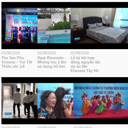
01/08/2018
01/08/2018
01/08/2018
The Van Phu
Opal Riverside –
Lễ ký kết hợp
Victoria – Vui Tết
Những lưu ý khi
đồng nguyễn tắc
Thiếu nhi 1-6
sử dụng hồ bơi
dự án 6th
Element Tây Hồ