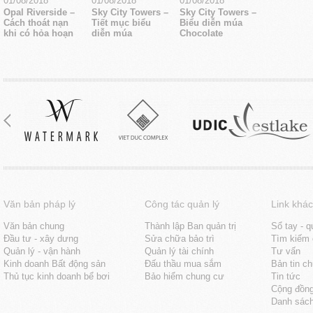
01/08/2018
01/08/2018
01/08/2018
Opal Riverside –
Sky City Towers –
Sky City Towers –
Cách thoát nạn
Tiết mục biểu
Biểu diễn múa
khi có hỏa hoạn
diễn múa
Chocolate
Văn bản pháp lý
Công tác quản lý
Link khác
Văn bản chung
Thành lập Ban quản trị
Sổ tay - q
Đầu tư - xây dưng
Sửa chữa bảo trì
Tìm kiếm 
Quản lý - vận hành
Quản lý tài chính
Tư vấn
Kinh doanh Bất động sản
Đấu thầu mua sắm
Bản tin c
Thủ tục kinh doanh bể bơi
Bảo hiểm chung cư
Tin tức
Cộng đồn
Danh sách