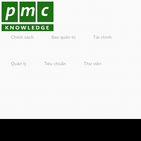
Chính sách
Ban quản trị
Tài chính
Quản lý
Tiêu chuẩn
Thư viện