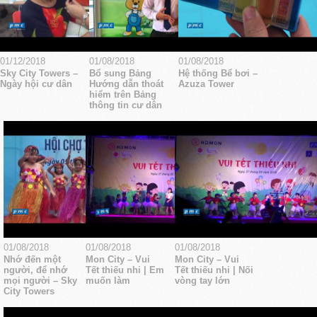
01/12/2018
01/08/2018
01/08/2018
Sky City Towers –
Bổ sung Bảng
Hệ thống Bể bơi –
Ngày hội cư dân
Hướng dẫn thoát
Azuza Tower
hiểm trên Bảng
thông tin cư dân
01/08/2018
01/08/2018
01/08/2018
Nhớ đến một
Mon City – Vui
Mon City – Vui
người, để nhớ
Tết thiếu nhi | Em
Tết thiếu nhi | Nối
mọi người – Sky
muốn làm
vòng tay lớn
City Towers