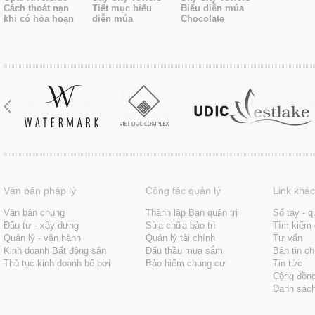
Cách thoát nạn
Tiết mục biểu
Biểu diễn múa
khi có hỏa hoạn
diễn múa
Chocolate
Văn bản pháp lý
Công tác quản lý
Link khác
Văn bản chung
Thành lập Ban quản trị
Sổ tay - q
Đầu tư - xây dưng
Sửa chữa bảo trì
Tìm kiếm 
Quản lý - vận hành
Quản lý tài chính
Tư vấn
Kinh doanh Bất động sản
Đấu thầu mua sắm
Bản tin c
Thủ tục kinh doanh bể bơi
Bảo hiểm chung cư
Tin tức
Cộng đồn
Danh sách