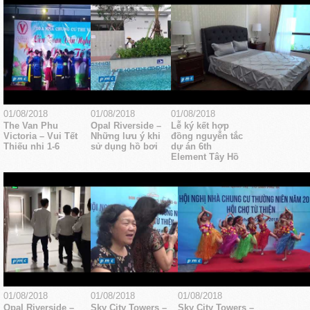
01/08/2018
01/08/2018
01/08/2018
The Van Phu
Opal Riverside –
Lễ ký kết hợp
Victoria – Vui Tết
Những lưu ý khi
đồng nguyễn tắc
Thiếu nhi 1-6
sử dụng hồ bơi
dự án 6th
Element Tây Hồ
01/08/2018
01/08/2018
01/08/2018
Opal Riverside –
Sky City Towers –
Sky City Towers –