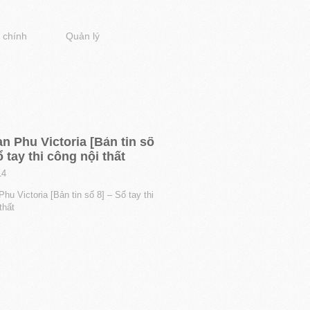
 chính
Quản lý
n Phu Victoria [Bản tin số
ổ tay thi công nội thất
14
hu Victoria [Bản tin số 8] – Sổ tay thi
thất