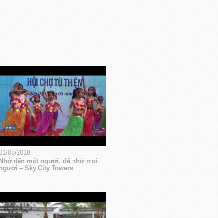
01/08/2018
Nhớ đến một người, để nhớ mọi
người – Sky City Towers