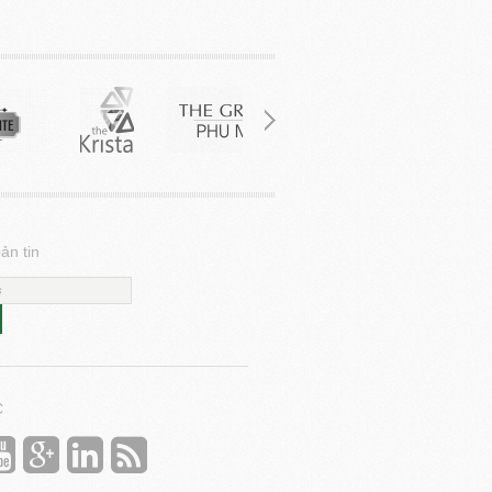
ản tin
C