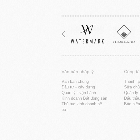
Văn bản pháp lý
Công tá
Văn bản chung
Thành lậ
Đầu tư - xây dưng
Sửa chữa
Quản lý - vận hành
Quản lý 
Kinh doanh Bất động sản
Đấu thầ
Thủ tục kinh doanh bể
Bảo hiể
bơi