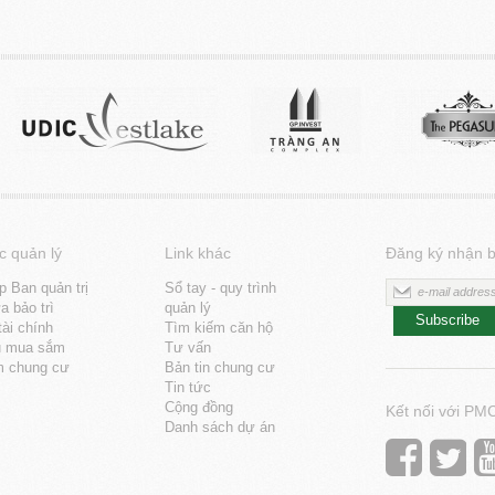
c quản lý
Link khác
Đăng ký nhận b
p Ban quản trị
Sổ tay - quy trình
 bảo trì
quản lý
Subscribe
tài chính
Tìm kiếm căn hộ
u mua sắm
Tư vấn
m chung cư
Bản tin chung cư
Tin tức
Cộng đồng
Kết nối với PM
Danh sách dự án