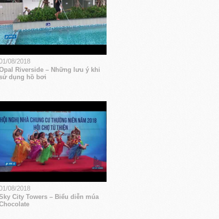
01/08/2018
Opal Riverside – Những lưu ý khi
sử dụng hồ bơi
01/08/2018
Sky City Towers – Biểu diễn múa
Chocolate