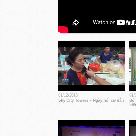
01/12/2018
01/
Sky City Towers – Ngày hội cư dân
Bổ 
hiể