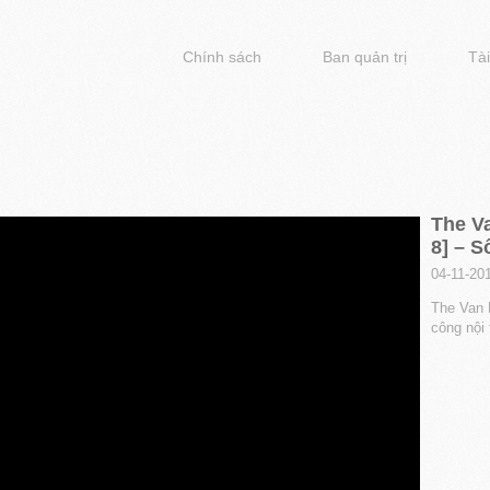
Chính sách
Ban quản trị
Tài
The Va
8] – S
04-11-20
The Van P
công nội 