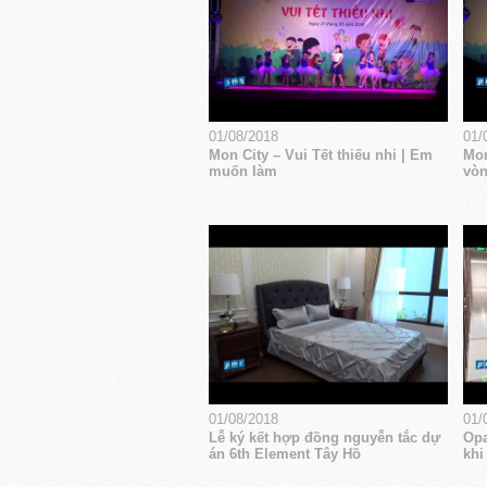
01/08/2018
01/
Mon City – Vui Tết thiếu nhi | Em
Mon
muốn làm
vòn
01/08/2018
01/
Lễ ký kết hợp đồng nguyễn tắc dự
Opa
án 6th Element Tây Hồ
khi