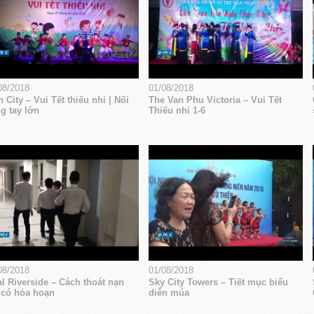
08/2018
01/08/2018
 City – Vui Tết thiếu nhi | Nối
The Van Phu Victoria – Vui Tết
g tay lớn
Thiếu nhi 1-6
08/2018
01/08/2018
l Riverside – Cách thoát nạn
Sky City Towers – Tiết mục biểu
 có hỏa hoạn
diễn múa