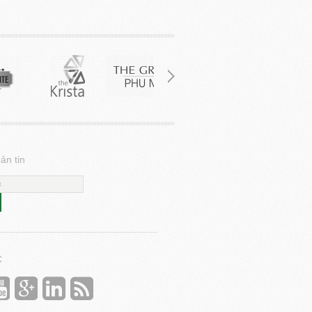
ản tin
C