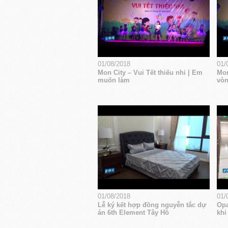
01/08/2018
01/
Mon City – Vui Tết thiếu nhi | Em
Mon
muốn làm
vòn
01/08/2018
01/
Lễ ký kết hợp đồng nguyễn tắc dự
Opa
án 6th Element Tây Hồ
khi