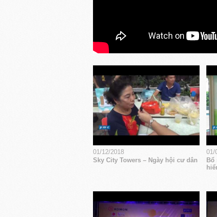
01/12/2018
01/
Sky City Towers – Ngày hội cư dân
Bổ 
hiể