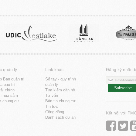
c quản lý
Link khác
Đăng ký nhận b
p Ban quản trị
Sổ tay - quy trình
 bảo trì
quản lý
Subscribe
tài chính
Tìm kiếm căn hộ
u mua sắm
Tư vấn
m chung cư
Bản tin chung cư
Tin tức
Cộng đồng
Kết nối với PM
Danh sách dự án