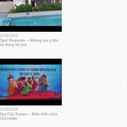
01/08/2018
Opal Riverside – Những lưu ý khi
sử dụng hồ bơi
01/08/2018
Sky City Towers – Biểu diễn múa
Chocolate