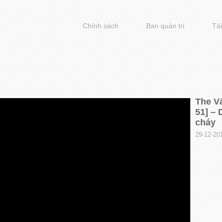
Chính sách
Ban quản trị
Tài
The Vă
51] –
cháy
29-12-20