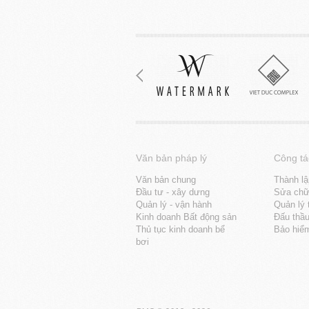
Văn bản pháp lý
Công tá
Văn bản chung
Thành lậ
Đầu tư - xây dưng
Sửa chữa
Quản lý - vận hành
Quản lý 
Kinh doanh Bất động sản
Đấu thầ
Thủ tục kinh doanh bể
Bảo hiể
bơi