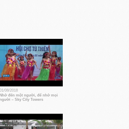
01/08/2018
Nhớ đến một người, để nhớ mọi
người – Sky City Towers