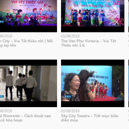
08/2018
01/08/2018
 City – Vui Tết thiếu nhi | Nối
The Van Phu Victoria – Vui Tết
g tay lớn
Thiếu nhi 1-6
08/2018
01/08/2018
l Riverside – Cách thoát nạn
Sky City Towers – Tiết mục biểu
 có hỏa hoạn
diễn múa