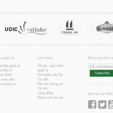
c quản lý
Link khác
Đăng ký nhận b
p Ban quản trị
Sổ tay - quy trình
 bảo trì
quản lý
Subscribe
tài chính
Tìm kiếm căn hộ
u mua sắm
Tư vấn
m chung cư
Bản tin chung cư
Tin tức
Cộng đồng
Kết nối với PM
Danh sách dự án