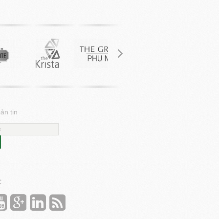
ản tin
C