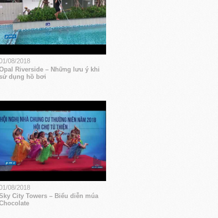
01/08/2018
Opal Riverside – Những lưu ý khi
sử dụng hồ bơi
01/08/2018
Sky City Towers – Biểu diễn múa
Chocolate