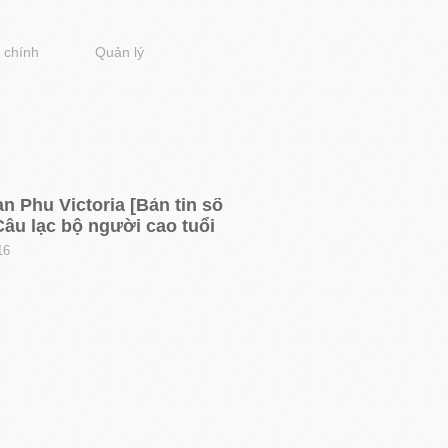
 chính
Quản lý
n Phu Victoria [Bản tin số
Câu lạc bộ người cao tuổi
16