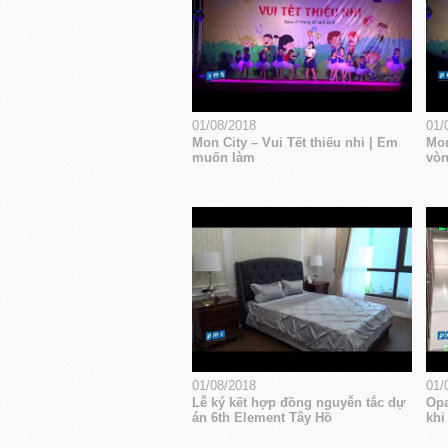
01/08/2018
01/
Mon City – Vui Tết thiếu nhi | Em
Mon
muốn làm
vòn
01/08/2018
01/
Lễ ký kết hợp đồng nguyễn tắc dự
Opa
án 6th Element Tây Hồ
khi