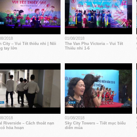
08/2018
01/08/2018
 City – Vui Tết thiếu nhi | Nối
The Van Phu Victoria – Vui Tết
g tay lớn
Thiếu nhi 1-6
08/2018
01/08/2018
l Riverside – Cách thoát nạn
Sky City Towers – Tiết mục biểu
 có hỏa hoạn
diễn múa