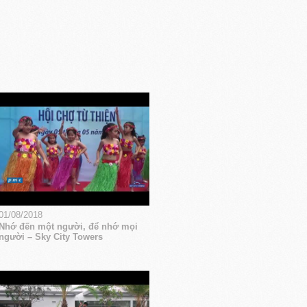
01/08/2018
Nhớ đến một người, để nhớ mọi
người – Sky City Towers