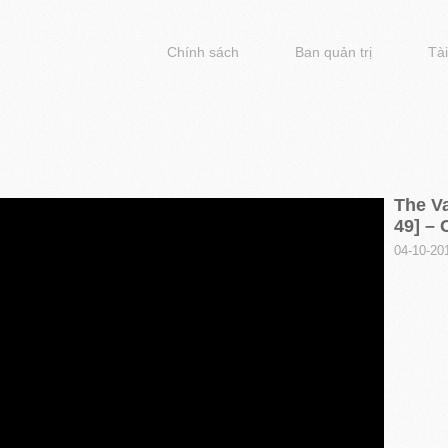
Chính sách
Ban quản trị
Tài
The Va
49] – 
04-10-20