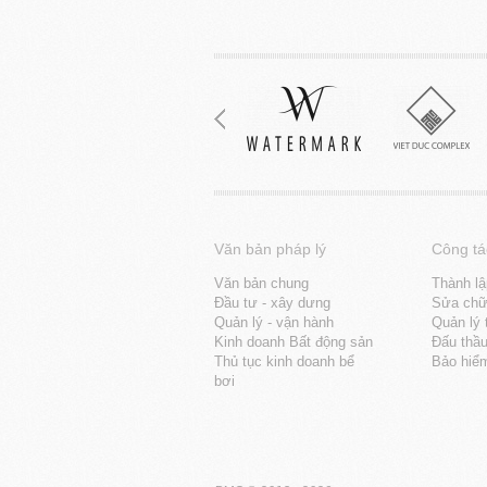
Văn bản pháp lý
Công tá
Văn bản chung
Thành lậ
Đầu tư - xây dưng
Sửa chữa
Quản lý - vận hành
Quản lý 
Kinh doanh Bất động sản
Đấu thầ
Thủ tục kinh doanh bể
Bảo hiể
bơi