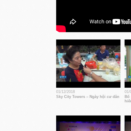
01/12/2018
01/
Sky City Towers – Ngày hội cư dân
Bổ 
hiể