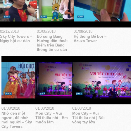
01/12/2018
01/08/2018
01/08/2018
Sky City Towers –
Bổ sung Bảng
Hệ thống Bể bơi –
Ngày hội cư dân
Hướng dẫn thoát
Azuza Tower
hiểm trên Bảng
thông tin cư dân
01/08/2018
01/08/2018
01/08/2018
Nhớ đến một
Mon City – Vui
Mon City – Vui
người, để nhớ
Tết thiếu nhi | Em
Tết thiếu nhi | Nối
mọi người – Sky
muốn làm
vòng tay lớn
City Towers