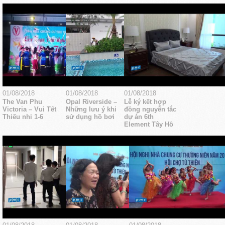
01/08/2018
01/08/2018
01/08/2018
The Van Phu
Opal Riverside –
Lễ ký kết hợp
Victoria – Vui Tết
Những lưu ý khi
đồng nguyễn tắc
Thiếu nhi 1-6
sử dụng hồ bơi
dự án 6th
Element Tây Hồ