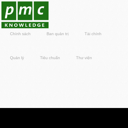
Chính sách
Ban quản trị
Tài chính
Quản lý
Tiêu chuẩn
Thư viện