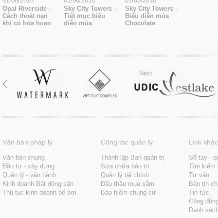
01/08/2018
01/08/2018
01/08/2018
Opal Riverside –
Sky City Towers –
Sky City Towers –
Cách thoát nạn
Tiết mục biểu
Biểu diễn múa
khi có hỏa hoạn
diễn múa
Chocolate
Next
Văn bản pháp lý
Công tác quản lý
Link khác
Văn bản chung
Thành lập Ban quản trị
Sổ tay - q
Đầu tư - xây dưng
Sửa chữa bảo trì
Tìm kiếm 
Quản lý - vận hành
Quản lý tài chính
Tư vấn
Kinh doanh Bất động sản
Đấu thầu mua sắm
Bản tin c
Thủ tục kinh doanh bể bơi
Bảo hiểm chung cư
Tin tức
Cộng đồn
Danh sách