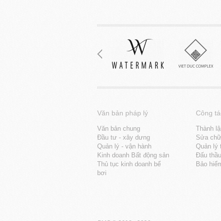
Văn bản pháp lý
Công tá
Văn bản chung
Thành lậ
Đầu tư - xây dưng
Sửa chữa
Quản lý - vận hành
Quản lý 
Kinh doanh Bất động sản
Đấu thầ
Thủ tục kinh doanh bể
Bảo hiể
bơi