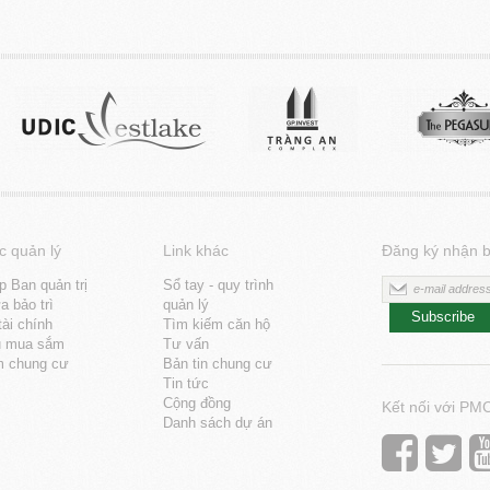
c quản lý
Link khác
Đăng ký nhận b
p Ban quản trị
Sổ tay - quy trình
 bảo trì
quản lý
Subscribe
tài chính
Tìm kiếm căn hộ
u mua sắm
Tư vấn
m chung cư
Bản tin chung cư
Tin tức
Cộng đồng
Kết nối với PM
Danh sách dự án