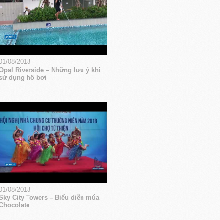
01/08/2018
Opal Riverside – Những lưu ý khi
sử dụng hồ bơi
01/08/2018
Sky City Towers – Biểu diễn múa
Chocolate