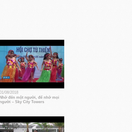
01/08/2018
Nhớ đến một người, để nhớ mọi
người – Sky City Towers