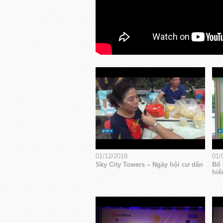
01/12/2018
01/
Sky City Towers – Ngày hội cư dân
Bổ 
hiể