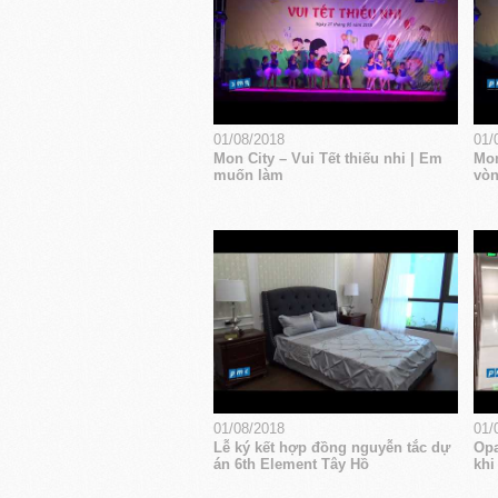
01/08/2018
01/
Mon City – Vui Tết thiếu nhi | Em
Mon
muốn làm
vòn
01/08/2018
01/
Lễ ký kết hợp đồng nguyễn tắc dự
Opa
án 6th Element Tây Hồ
khi