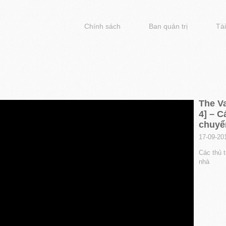
Chính sách
Ban quản trị
Tài
The Va
4] – C
chuyể
17-09-20
Các thủ t
nhà