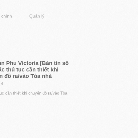
 chính
Quản lý
n Phu Victoria [Bản tin số
ác thủ tục cần thiết khi
n đồ ra/vào Tòa nhà
14
ục cần thiết khi chuyển đồ ra/vào Tòa