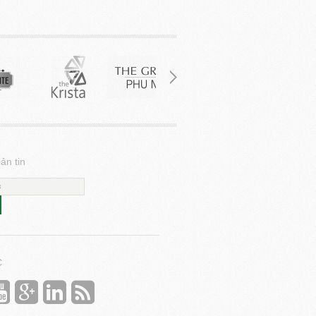
ản tin
C