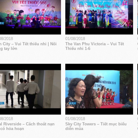
08/2018
01/08/2018
 City – Vui Tết thiếu nhi | Nối
The Van Phu Victoria – Vui Tết
g tay lớn
Thiếu nhi 1-6
08/2018
01/08/2018
l Riverside – Cách thoát nạn
Sky City Towers – Tiết mục biểu
 có hỏa hoạn
diễn múa