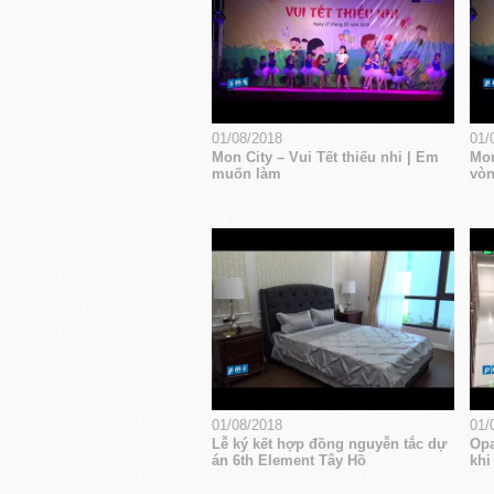
01/08/2018
01/
Mon City – Vui Tết thiếu nhi | Em
Mon
muốn làm
vòn
01/08/2018
01/
Lễ ký kết hợp đồng nguyễn tắc dự
Opa
án 6th Element Tây Hồ
khi