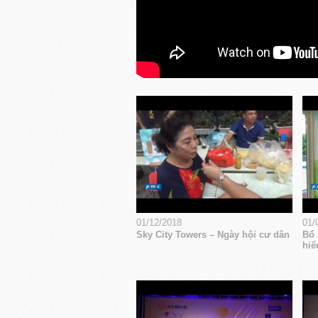
01/12/2018
01/
Sky City Towers – Ngày hội cư dân
Bổ 
hiể