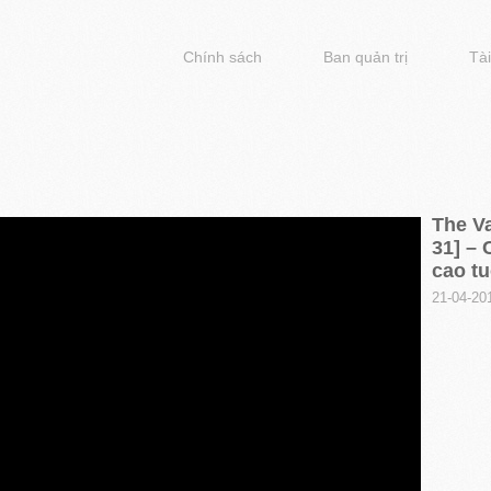
Chính sách
Ban quản trị
Tài
The Va
31] – 
cao tu
21-04-20