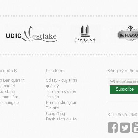
c quản lý
Link khác
Đăng ký nhận b
p Ban quản trị
Sổ tay - quy trình
 bảo trì
quản lý
Subscribe
tài chính
Tìm kiếm căn hộ
u mua sắm
Tư vấn
m chung cư
Bản tin chung cư
Tin tức
Cộng đồng
Kết nối với PM
Danh sách dự án