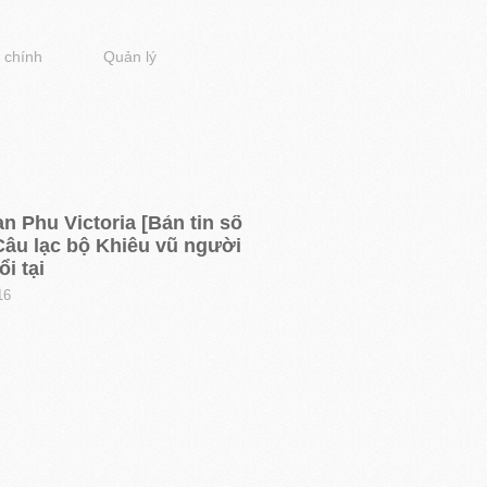
 chính
Quản lý
n Phu Victoria [Bản tin số
Câu lạc bộ Khiêu vũ người
ổi tại
16