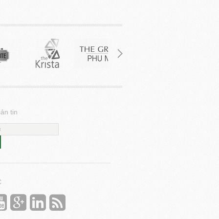
ản tin
C