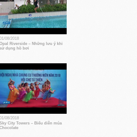
01/08/2018
Opal Riverside – Những lưu ý khi
sử dụng hồ bơi
01/08/2018
Sky City Towers – Biểu diễn múa
Chocolate