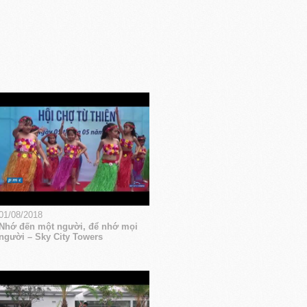
01/08/2018
Nhớ đến một người, để nhớ mọi
người – Sky City Towers