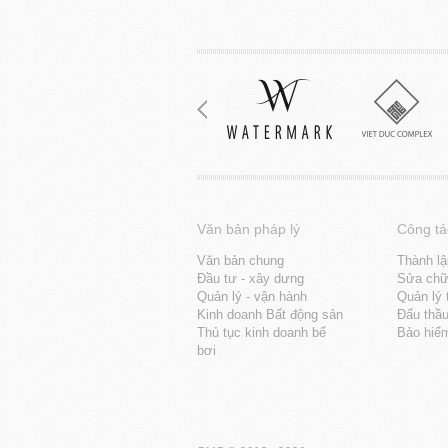
Văn bản pháp lý
Công tá
Văn bản chung
Thành lậ
Đầu tư - xây dưng
Sửa chữa
Quản lý - vận hành
Quản lý 
Kinh doanh Bất động sản
Đấu thầ
Thủ tục kinh doanh bể
Bảo hiể
bơi