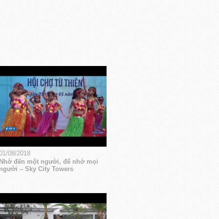
01/08/2018
Nhớ đến một người, để nhớ mọi
người – Sky City Towers