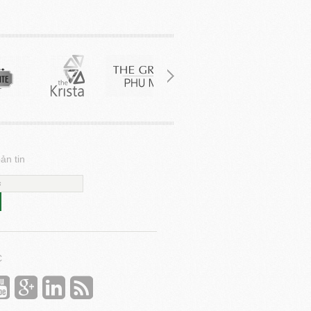
ản tin
C