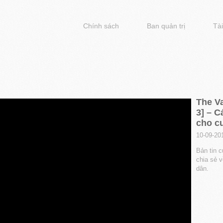
Chính sách
Ban quản trị
Tài
The Va
3] – C
cho c
10-09-20
Bản tin c
chia sẻ v
dân.