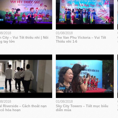
08/2018
01/08/2018
 City – Vui Tết thiếu nhi | Nối
The Van Phu Victoria – Vui Tết
g tay lớn
Thiếu nhi 1-6
08/2018
01/08/2018
l Riverside – Cách thoát nạn
Sky City Towers – Tiết mục biểu
 có hỏa hoạn
diễn múa