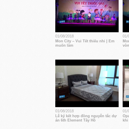
01/08/2018
01/
Mon City – Vui Tết thiếu nhi | Em
Mon
muốn làm
vòn
01/08/2018
01/
Lễ ký kết hợp đồng nguyễn tắc dự
Opa
án 6th Element Tây Hồ
khi