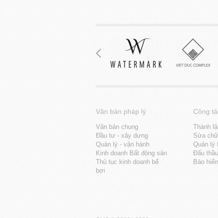
Văn bản pháp lý
Công tá
Văn bản chung
Thành lậ
Đầu tư - xây dưng
Sửa chữa
Quản lý - vận hành
Quản lý 
Kinh doanh Bất động sản
Đấu thầ
Thủ tục kinh doanh bể
Bảo hiể
bơi