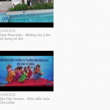
01/08/2018
Opal Riverside – Những lưu ý khi
sử dụng hồ bơi
01/08/2018
Sky City Towers – Biểu diễn múa
Chocolate