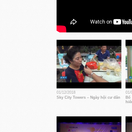
01/12/2018
01/
Sky City Towers – Ngày hội cư dân
Bổ 
hiể