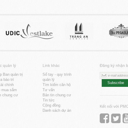
c quản lý
Link khác
Đăng ký nhận b
p Ban quản trị
Sổ tay - quy trình
 bảo trì
quản lý
Subscribe
tài chính
Tìm kiếm căn hộ
u mua sắm
Tư vấn
m chung cư
Bản tin chung cư
Tin tức
Cộng đồng
Kết nối với PM
Danh sách dự án