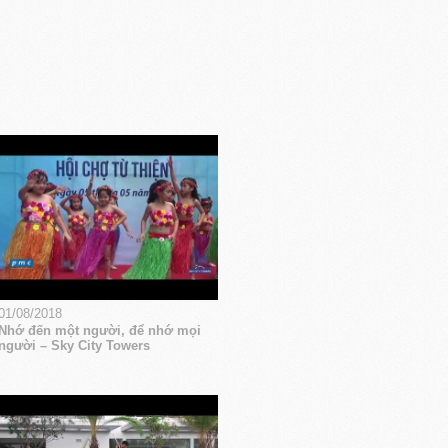
01/08/2018
Nhớ đến một người, để nhớ mọi
người – Sky City Towers