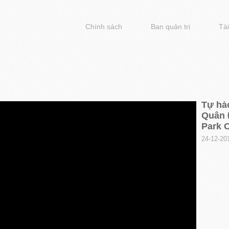
Chính sách
Ban quản trị
Tài
Tự hà
Quân 
Park C
24-12-20