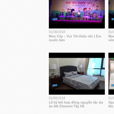
01/08/2018
01/
Mon City – Vui Tết thiếu nhi | Em
Mon
muốn làm
vòn
01/08/2018
01/
Lễ ký kết hợp đồng nguyễn tắc dự
Opa
án 6th Element Tây Hồ
khi