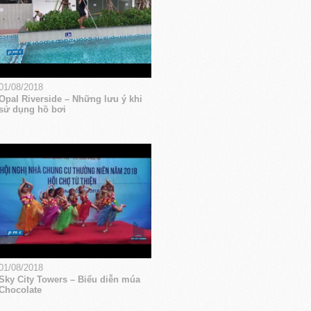
01/08/2018
Opal Riverside – Những lưu ý khi
sử dụng hồ bơi
01/08/2018
Sky City Towers – Biểu diễn múa
Chocolate