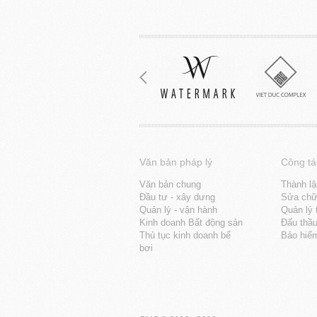
Văn bản pháp lý
Công tá
Văn bản chung
Thành lậ
Đầu tư - xây dưng
Sửa chữa
Quản lý - vận hành
Quản lý 
Kinh doanh Bất động sản
Đấu thầ
Thủ tục kinh doanh bể
Bảo hiể
bơi