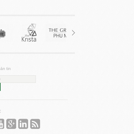
ản tin
C