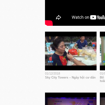
01/12/2018
01/
Sky City Towers – Ngày hội cư dân
Bổ 
hiể