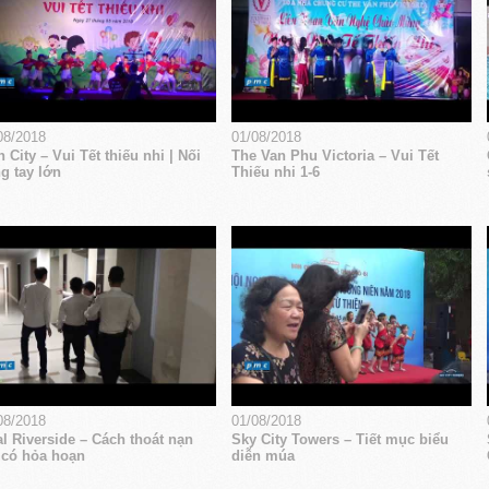
08/2018
01/08/2018
 City – Vui Tết thiếu nhi | Nối
The Van Phu Victoria – Vui Tết
g tay lớn
Thiếu nhi 1-6
08/2018
01/08/2018
l Riverside – Cách thoát nạn
Sky City Towers – Tiết mục biểu
 có hỏa hoạn
diễn múa