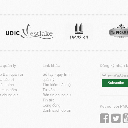
c quản lý
Link khác
Đăng ký nhận b
p Ban quản trị
Sổ tay - quy trình
 bảo trì
quản lý
Subscribe
tài chính
Tìm kiếm căn hộ
u mua sắm
Tư vấn
m chung cư
Bản tin chung cư
Tin tức
Cộng đồng
Kết nối với PM
Danh sách dự án