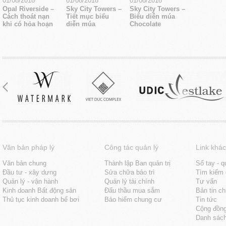
01/08/2018
01/08/2018
01/08/2018
Opal Riverside –
Sky City Towers –
Sky City Towers –
Cách thoát nạn
Tiết mục biểu
Biểu diễn múa
khi có hỏa hoạn
diễn múa
Chocolate
Văn bản pháp lý
Công tác quản lý
Link khác
Văn bản chung
Thành lập Ban quản trị
Sổ tay - q
Đầu tư - xây dưng
Sửa chữa bảo trì
Tìm kiếm 
Quản lý - vận hành
Quản lý tài chính
Tư vấn
Kinh doanh Bất động sản
Đấu thầu mua sắm
Bản tin c
Thủ tục kinh doanh bể bơi
Bảo hiểm chung cư
Tin tức
Cộng đồn
Danh sách