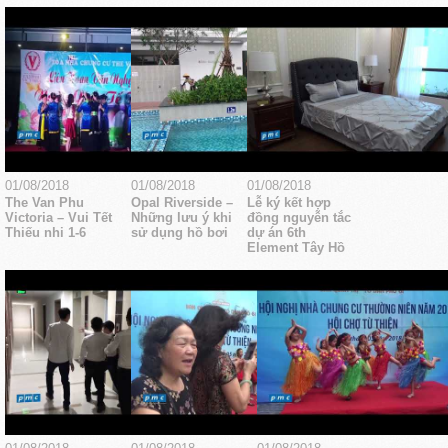
01/08/2018
01/08/2018
01/08/2018
The Van Phu
Opal Riverside –
Lễ ký kết hợp
Victoria – Vui Tết
Những lưu ý khi
đồng nguyễn tắc
Thiếu nhi 1-6
sử dụng hồ bơi
dự án 6th
Element Tây Hồ