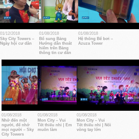
01/12/2018
01/08/2018
01/08/2018
Sky City Towers –
Bổ sung Bảng
Hệ thống Bể bơi –
Ngày hội cư dân
Hướng dẫn thoát
Azuza Tower
hiểm trên Bảng
thông tin cư dân
01/08/2018
01/08/2018
01/08/2018
Nhớ đến một
Mon City – Vui
Mon City – Vui
người, để nhớ
Tết thiếu nhi | Em
Tết thiếu nhi | Nối
mọi người – Sky
muốn làm
vòng tay lớn
City Towers