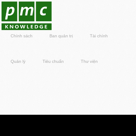
Chính sách
Ban quản trị
Tài chính
Quản lý
Tiêu chuẩn
Thư viện