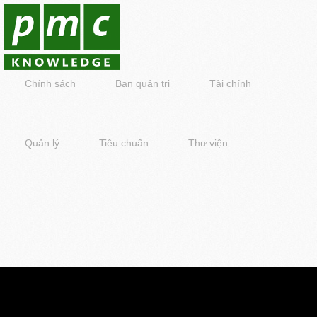
Chính sách
Ban quản trị
Tài chính
Quản lý
Tiêu chuẩn
Thư viện