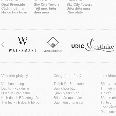
01/08/2018
01/08/2018
01/08/2018
Opal Riverside –
Sky City Towers –
Sky City Towers –
Cách thoát nạn
Tiết mục biểu
Biểu diễn múa
khi có hỏa hoạn
diễn múa
Chocolate
Văn bản pháp lý
Công tác quản lý
Link khác
Văn bản chung
Thành lập Ban quản trị
Sổ tay - q
Đầu tư - xây dưng
Sửa chữa bảo trì
Tìm kiếm 
Quản lý - vận hành
Quản lý tài chính
Tư vấn
Kinh doanh Bất động sản
Đấu thầu mua sắm
Bản tin c
Thủ tục kinh doanh bể bơi
Bảo hiểm chung cư
Tin tức
Cộng đồn
Danh sách