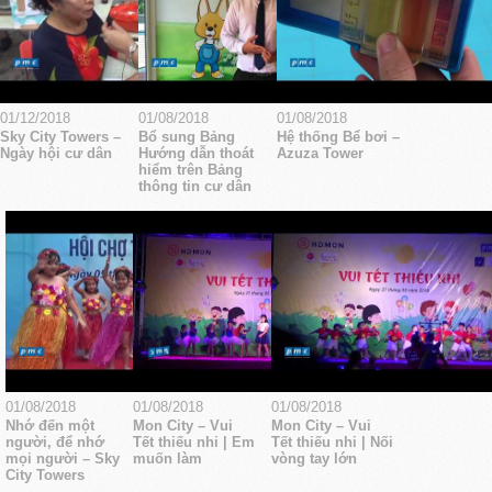
01/12/2018
01/08/2018
01/08/2018
Sky City Towers –
Bổ sung Bảng
Hệ thống Bể bơi –
Ngày hội cư dân
Hướng dẫn thoát
Azuza Tower
hiểm trên Bảng
thông tin cư dân
01/08/2018
01/08/2018
01/08/2018
Nhớ đến một
Mon City – Vui
Mon City – Vui
người, để nhớ
Tết thiếu nhi | Em
Tết thiếu nhi | Nối
mọi người – Sky
muốn làm
vòng tay lớn
City Towers