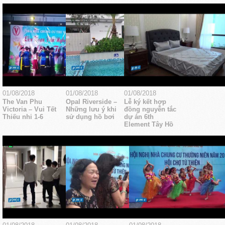
01/08/2018
01/08/2018
01/08/2018
The Van Phu
Opal Riverside –
Lễ ký kết hợp
Victoria – Vui Tết
Những lưu ý khi
đồng nguyễn tắc
Thiếu nhi 1-6
sử dụng hồ bơi
dự án 6th
Element Tây Hồ