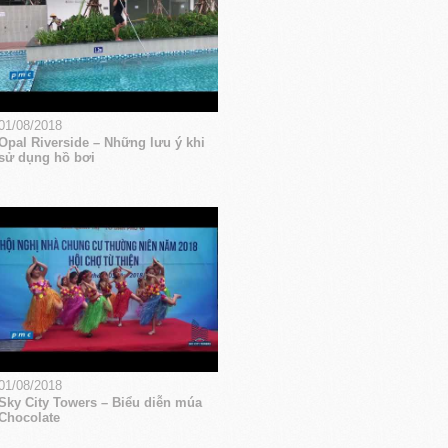
01/08/2018
Opal Riverside – Những lưu ý khi
sử dụng hồ bơi
01/08/2018
Sky City Towers – Biểu diễn múa
Chocolate