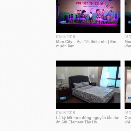
01/08/2018
01/
Mon City – Vui Tết thiếu nhi | Em
Mon
muốn làm
vòn
01/08/2018
01/
Lễ ký kết hợp đồng nguyễn tắc dự
Opa
án 6th Element Tây Hồ
khi