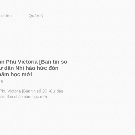
 chính
Quản lý
n Phu Victoria [Bản tin số
Cư dân Nhí háo hức đón
năm học mới
15
hu Victoria [Bản tin số 20] -Cư dân
hức đón chào năm học mới