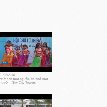
01/08/2018
Nhớ đến một người, để nhớ mọi
người – Sky City Towers