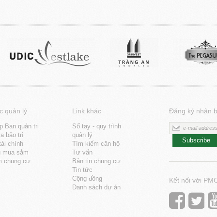
c quản lý
Link khác
Đăng ký nhận b
p Ban quản trị
Sổ tay - quy trình
 bảo trì
quản lý
Subscribe
tài chính
Tìm kiếm căn hộ
u mua sắm
Tư vấn
m chung cư
Bản tin chung cư
Tin tức
Cộng đồng
Kết nối với PM
Danh sách dự án