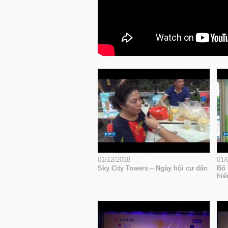
01/12/2018
01/
Sky City Towers – Ngày hội cư dân
Bổ 
hiể