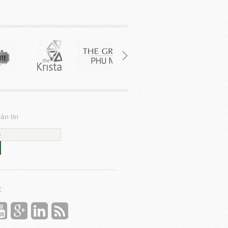
ản tin
C