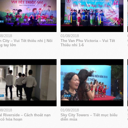
08/2018
01/08/2018
 City – Vui Tết thiếu nhi | Nối
The Van Phu Victoria – Vui Tết
g tay lớn
Thiếu nhi 1-6
08/2018
01/08/2018
l Riverside – Cách thoát nạn
Sky City Towers – Tiết mục biểu
 có hỏa hoạn
diễn múa