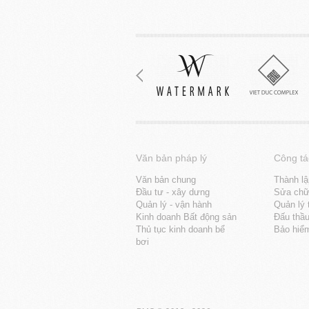
Văn bản pháp lý
Công tá
Văn bản chung
Thành lậ
Đầu tư - xây dưng
Sửa chữa
Quản lý - vận hành
Quản lý 
Kinh doanh Bất động sản
Đấu thầ
Thủ tục kinh doanh bể
Bảo hiể
bơi