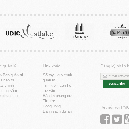
c quản lý
Link khác
Đăng ký nhận b
p Ban quản trị
Sổ tay - quy trình
 bảo trì
quản lý
Subscribe
tài chính
Tìm kiếm căn hộ
u mua sắm
Tư vấn
m chung cư
Bản tin chung cư
Tin tức
Cộng đồng
Kết nối với PM
Danh sách dự án