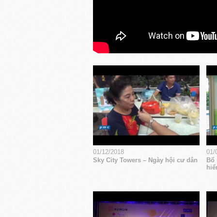
01/12/2018
01/
Sky City Towers – Ngày hội cư dân
Bổ 
hiể