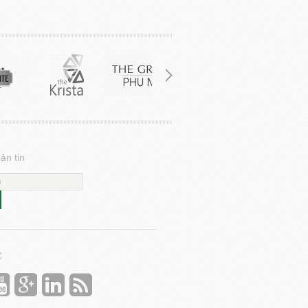
ản tin
C