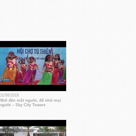
01/08/2018
Nhớ đến một người, để nhớ mọi
người – Sky City Towers