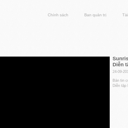
Chính sách
Ban quản trị
Tài
Sunris
Diễn 
24-09-20
Bản tin c
Diễn tập 