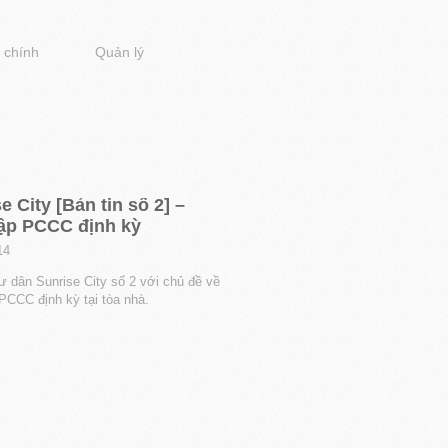
 chính
Quản lý
e City [Bản tin số 2] –
tập PCCC định kỳ
14
ư dân Sunrise City số 2 với chủ đề về
PCCC định kỳ tại tòa nhà.