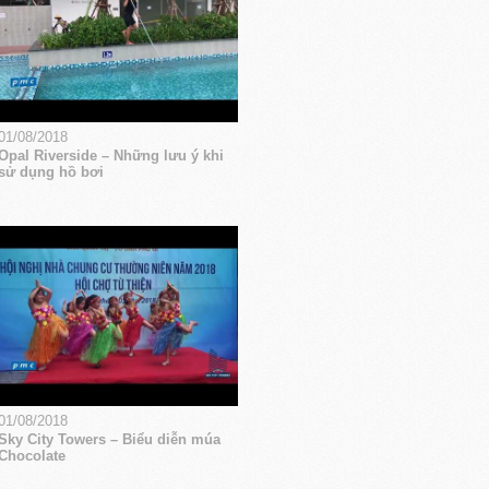
01/08/2018
Opal Riverside – Những lưu ý khi
sử dụng hồ bơi
01/08/2018
Sky City Towers – Biểu diễn múa
Chocolate