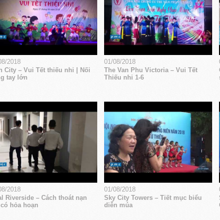
08/2018
01/08/2018
 City – Vui Tết thiếu nhi | Nối
The Van Phu Victoria – Vui Tết
g tay lớn
Thiếu nhi 1-6
08/2018
01/08/2018
l Riverside – Cách thoát nạn
Sky City Towers – Tiết mục biểu
 có hỏa hoạn
diễn múa