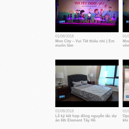
01/08/2018
01/
Mon City – Vui Tết thiếu nhi | Em
Mon
muốn làm
vòn
01/08/2018
01/
Lễ ký kết hợp đồng nguyễn tắc dự
Opa
án 6th Element Tây Hồ
khi