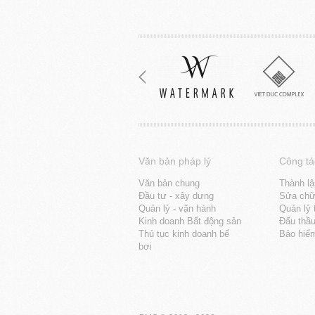
Văn bản pháp lý
Công tá
Văn bản chung
Thành lậ
Đầu tư - xây dưng
Sửa chữa
Quản lý - vận hành
Quản lý 
Kinh doanh Bất động sản
Đấu thầ
Thủ tục kinh doanh bể
Bảo hiể
bơi